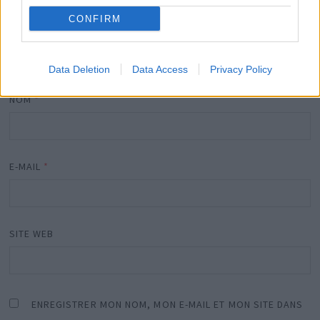
CONFIRM
Data Deletion
Data Access
Privacy Policy
NOM
*
E-MAIL
*
SITE WEB
ENREGISTRER MON NOM, MON E-MAIL ET MON SITE DANS