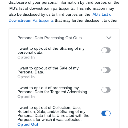
disclosure of your personal information by third parties on the
Tensions royales : William et Kate en désaccord sur
IAB’s list of downstream participants. This information may
l’avenir de George
also be disclosed by us to third parties on the
IAB’s List of
Downstream Participants
that may further disclose it to other
9 juin 2026
third parties.
Personal Data Processing Opt Outs
I want to opt-out of the Sharing of my
Laisser un commentaire
personal data.
Opted In
Votre adresse e-mail ne sera pas publiée.
Les champs
I want to opt-out of the Sale of my
obligatoires sont indiqués avec
*
Personal Data.
Opted In
COMMENTAIRE
*
I want to opt-out of processing my
Personal Data for Targeted Advertising.
Opted In
I want to opt-out of Collection, Use,
Retention, Sale, and/or Sharing of my
Personal Data that Is Unrelated with the
Purposes for which it was collected.
Opted Out