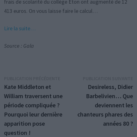
frais de scolarité du collège Eton ont augmenté de 12
413 euros. On vous laisse faire le calcul…
Lire la suite…
Source : Gala
Navigation
Publication
P
PUBLICATION PRÉCÉDENTE
PUBLICATION SUIVANTE
précédente :
s
Kate Middleton et
Desireless, Didier
de
William traversent une
Barbelivien… Que
l’article
période compliquée ?
deviennent les
Pourquoi leur dernière
chanteurs phares des
apparition pose
années 80 ?
question !