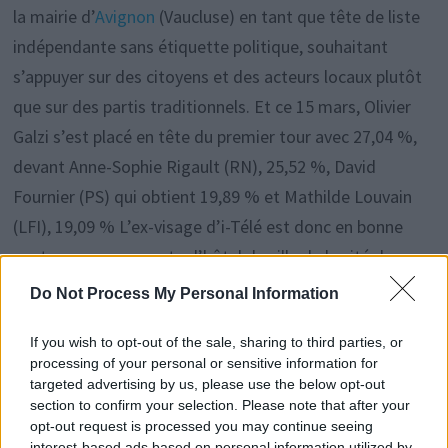
la mairie d’
Avignon
(Vaucluse) en tant que tête de liste
indépendante sans étiquette politique, souhaitant
s’appuyer sur des citoyens et des acteurs locaux plutôt
que sur des partis traditionnels. Et ce 15 mars, Olivier
Galzi s’est placé en tête du premier tour avec 27,04 %,
devant Anne-Sophie Rigault (RN), 25,52 %, David
Fournier (PS) qui obtient 19,89 % et Mathilde Louvain
(LFI), 19,09 % L’ex-visage d’i-Télé est donc en bonne
posture pour remporter l’hôtel de ville de la cité des
papes le 22 mars prochain.
Do Not Process My Personal Information
If you wish to opt-out of the sale, sharing to third parties, or
processing of your personal or sensitive information for
targeted advertising by us, please use the below opt-out
Navigation
Publication
P
PUBLICATION PRÉCÉDENTE
PUBLICATION SUIVANTE
section to confirm your selection. Please note that after your
précédente :
s
La reine Camilla en
Flavie en France : la
de
opt-out request is processed you may continue seeing
interest-based ads based on personal information utilized by