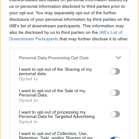
colère contre Meghan
surprise qui séduit déjà
l’article
us or personal information disclosed to third parties prior to
Markle : elle estime
des centaines de milliers
your opt-out. You may separately opt-out of the further
qu’elle a “lavé le
de téléspectateurs
disclosure of your personal information by third parties on the
IAB’s list of downstream participants. This information may
cerveau” du prince Harry
also be disclosed by us to third parties on the
IAB’s List of
Downstream Participants
that may further disclose it to other
third parties.
Personal Data Processing Opt Outs
HistoireDePeople
I want to opt-out of the Sharing of my
personal data.
Voir tous les articles de
Opted In
HistoireDePeople →
I want to opt-out of the Sale of my
Personal Data.
Opted In
I want to opt-out of processing my
VOUS POURRIEZ AUSSI AIMER
Personal Data for Targeted Advertising.
Opted In
I want to opt-out of Collection, Use,
Retention, Sale, and/or Sharing of my