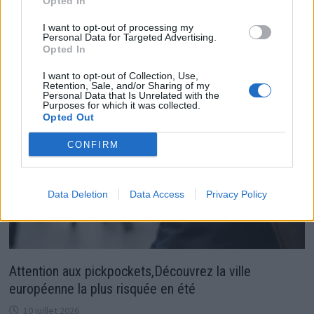
Daniel Radcliffe exprime son soutien à la
Opted In
communauté transgenre
I want to opt-out of processing my
Personal Data for Targeted Advertising.
2 mai 2024
Opted In
I want to opt-out of Collection, Use,
Retention, Sale, and/or Sharing of my
Personal Data that Is Unrelated with the
Purposes for which it was collected.
Opted Out
CONFIRM
Data Deletion
Data Access
Privacy Policy
Attention aux pickpockets,Découvrez la ville
européenne la plus risquée en été
10 juillet 2026