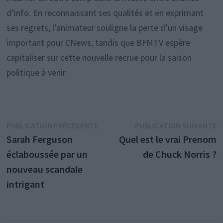
d’info. En reconnaissant ses qualités et en exprimant
ses regrets, l’animateur souligne la perte d’un visage
important pour CNews, tandis que BFMTV espère
capitaliser sur cette nouvelle recrue pour la saison
politique à venir.
Navigation
Publication
P
PUBLICATION PRÉCÉDENTE
PUBLICATION SUIVANTE
précédente :
s
Sarah Ferguson
Quel est le vrai Prenom
de
éclaboussée par un
de Chuck Norris ?
l’article
nouveau scandale
intrigant