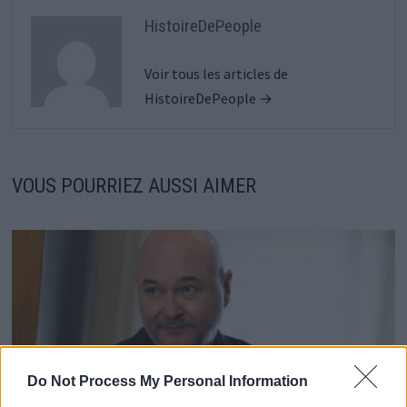
HistoireDePeople
Voir tous les articles de
HistoireDePeople →
VOUS POURRIEZ AUSSI AIMER
Do Not Process My Personal Information