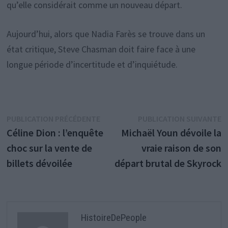
qu’elle considérait comme un nouveau départ.
Aujourd’hui, alors que Nadia Farès se trouve dans un
état critique, Steve Chasman doit faire face à une
longue période d’incertitude et d’inquiétude.
Navigation
Publication
P
PUBLICATION PRÉCÉDENTE
PUBLICATION SUIVANTE
précédente :
s
Céline Dion : l’enquête
Michaël Youn dévoile la
de
choc sur la vente de
vraie raison de son
l’article
billets dévoilée
départ brutal de Skyrock
HistoireDePeople