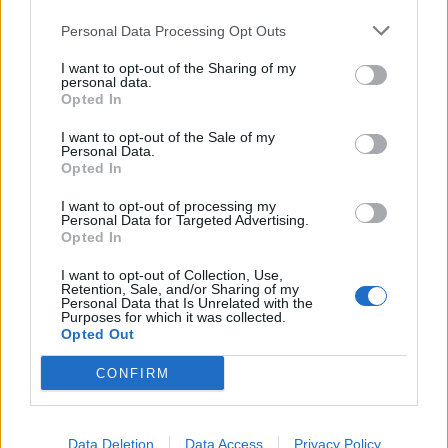
ses derniers secrets
Personal Data Processing Opt Outs
9 février 2026
I want to opt-out of the Sharing of my
personal data.
Opted In
I want to opt-out of the Sale of my
Personal Data.
Opted In
I want to opt-out of processing my
Personal Data for Targeted Advertising.
Opted In
Triste nouvelle pour les fans de Game of Thrones :
I want to opt-out of Collection, Use,
Retention, Sale, and/or Sharing of my
Une des stars est morte !
Personal Data that Is Unrelated with the
Purposes for which it was collected.
9 mai 2024
Opted Out
CONFIRM
Laisser un commentaire
Data Deletion
Data Access
Privacy Policy