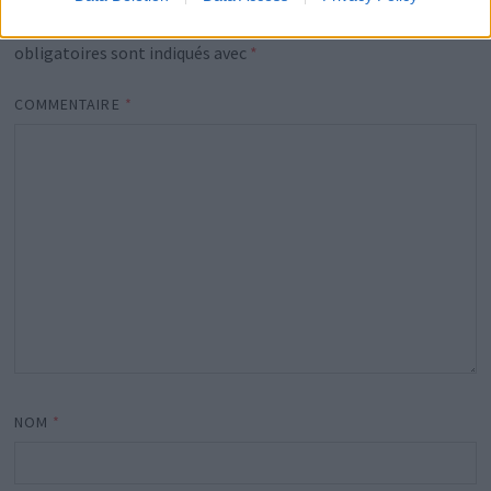
Votre adresse e-mail ne sera pas publiée.
Les champs
obligatoires sont indiqués avec
*
COMMENTAIRE
*
NOM
*