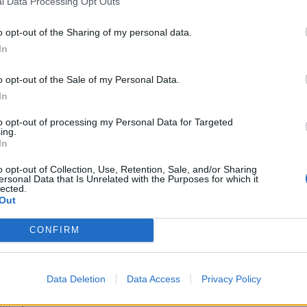
l Data Processing Opt Outs
o opt-out of the Sharing of my personal data.
In
o opt-out of the Sale of my Personal Data.
In
to opt-out of processing my Personal Data for Targeted
ing.
In
PUBLICATION SUI
o opt-out of Collection, Use, Retention, Sale, and/or Sharing
Nathalie Baye nous a quittés à 77 ans : cette ter
ersonal Data that Is Unrelated with the Purposes for which it
lected.
maladie dont elle souffrait en si
Out
CONFIRM
Data Deletion
Data Access
Privacy Policy
ople →