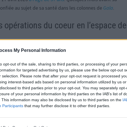
confiée au sujet de sa santé dans les colonnes de
Gala
.
is opérations du coeur en l’espace de
ocess My Personal Information
on au cerveau. À cause d’un anévrisme loin d’être petit. Une
ce. Et en quatre ans, j’ai subi trois opérations du coeur.
On a
to opt-out of the sale, sharing to third parties, or processing of your per
 question. Et où tu comprends qu’il faut vivre cette vie
formation for targeted advertising by us, please use the below opt-out s
r selection. Please note that after your opt-out request is processed y
au mois de janvier 2026.
eing interest-based ads based on personal information utilized by us or
disclosed to third parties prior to your opt-out. You may separately opt-
losure of your personal information by third parties on the IAB’s list of
es obstacles, il s’agit de se relever en en tirant les leçons. On
. This information may also be disclosed by us to third parties on the
IA
ir. Elle est simple la mission. Mais c’est un travail de toute un
Participants
that may further disclose it to other third parties.
tretien, Nadia Farès avait aussi été interrogée sur son quotid
.
Cela fait quatre ans que je vis seule
« , avait-elle premièr