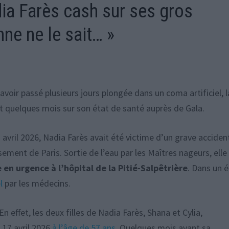
ia Farès cash sur ses gros
ne ne le sait… »
 avoir passé plusieurs jours plongée dans un coma artificiel, l
t quelques mois sur son état de santé auprès de Gala.
avril 2026, Nadia Farès avait été victime d’un grave acciden
sement de Paris. Sortie de l’eau par les Maîtres nageurs, elle
 en urgence à l’hôpital de la Pitié-Salpêtrière
. Dans un 
l
par les médecins.
En effet, les deux filles de Nadia Farès, Shana et Cylia,
 17 avril 2026
à l’âge de 57 ans
. Quelques mois avant sa