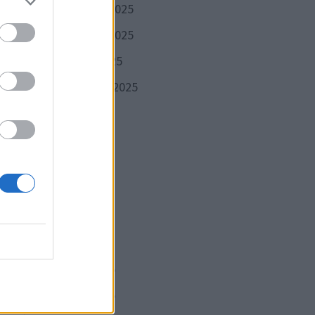
décembre 2025
novembre 2025
octobre 2025
septembre 2025
août 2025
juillet 2025
Publication
VANTE
juin 2025
suivante :
rible
mai 2025
lence
avril 2025
mars 2025
février 2025
janvier 2025