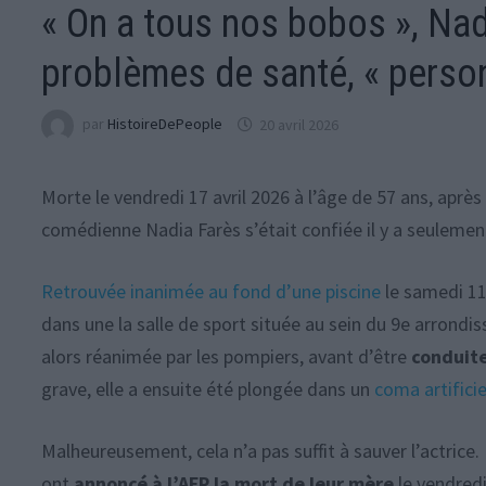
« On a tous nos bobos », Nad
problèmes de santé, « person
par
HistoireDePeople
20 avril 2026
Morte le vendredi 17 avril 2026 à l’âge de 57 ans, après
comédienne Nadia Farès s’était confiée il y a seulemen
Retrouvée inanimée au fond d’une piscine
le samedi 11 
dans une la salle de sport située au sein du 9e arrondis
alors réanimée par les pompiers, avant d’être
conduite
grave, elle a ensuite été plongée dans un
coma artificie
Malheureusement, cela n’a pas suffit à sauver l’actrice. 
ont
annoncé à l’AFP la mort de leur mère
le vendredi