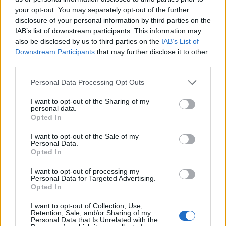
your opt-out. You may separately opt-out of the further
disclosure of your personal information by third parties on the
IAB’s list of downstream participants. This information may
also be disclosed by us to third parties on the
IAB’s List of
Downstream Participants
that may further disclose it to other
third parties.
Personal Data Processing Opt Outs
I want to opt-out of the Sharing of my
Inès Reg Brise le Silence sur son Clash avec Natasha
personal data.
Opted In
St-Pier dans « Danse avec les Stars »
2 octobre 2024
I want to opt-out of the Sale of my
Personal Data.
Opted In
I want to opt-out of processing my
Personal Data for Targeted Advertising.
Opted In
I want to opt-out of Collection, Use,
Retention, Sale, and/or Sharing of my
Personal Data that Is Unrelated with the