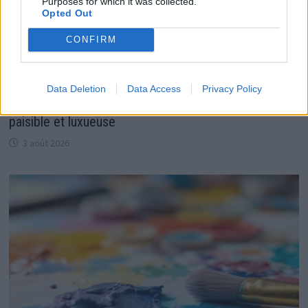
Purposes for which it was collected.
Opted Out
CONFIRM
Data Deletion
Data Access
Privacy Policy
Michel Sardou s’est installé dans le sud pour une vie
paisible et luxueuse
3 août 2026