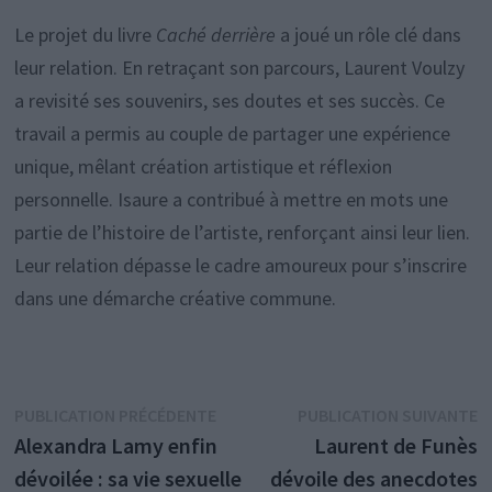
Le projet du livre
Caché derrière
a joué un rôle clé dans
leur relation. En retraçant son parcours, Laurent Voulzy
a revisité ses souvenirs, ses doutes et ses succès. Ce
travail a permis au couple de partager une expérience
unique, mêlant création artistique et réflexion
personnelle. Isaure a contribué à mettre en mots une
partie de l’histoire de l’artiste, renforçant ainsi leur lien.
Leur relation dépasse le cadre amoureux pour s’inscrire
dans une démarche créative commune.
Navigation
Publication
P
PUBLICATION PRÉCÉDENTE
PUBLICATION SUIVANTE
précédente :
s
Alexandra Lamy enfin
Laurent de Funès
de
dévoilée : sa vie sexuelle
dévoile des anecdotes