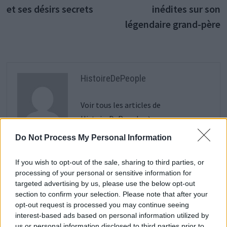
l’article
et ses désirs secrets
inédites sur son
légendaire grand-père
HistoireDePeople
Voir tous les articles de
HistoireDePeople →
Do Not Process My Personal Information
If you wish to opt-out of the sale, sharing to third parties, or
VOUS POURRIEZ AUSSI AIMER
processing of your personal or sensitive information for
targeted advertising by us, please use the below opt-out
section to confirm your selection. Please note that after your
opt-out request is processed you may continue seeing
interest-based ads based on personal information utilized by
us or personal information disclosed to third parties prior to