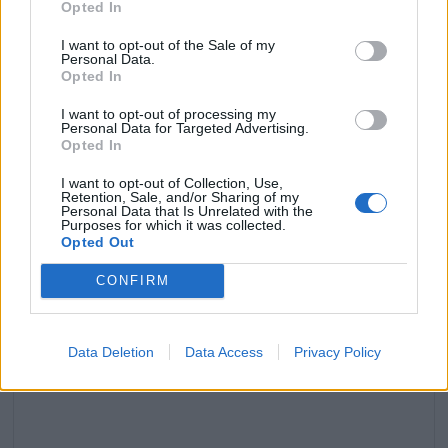
Opted In
I want to opt-out of the Sale of my
Personal Data.
Opted In
Pascal Obispo et Sonia Mabrouk : la vérité sur leur
relation secrète
I want to opt-out of processing my
Personal Data for Targeted Advertising.
18 mai 2026
Opted In
I want to opt-out of Collection, Use,
Retention, Sale, and/or Sharing of my
Personal Data that Is Unrelated with the
Purposes for which it was collected.
Laisser un commentaire
Opted Out
CONFIRM
Votre adresse e-mail ne sera pas publiée.
Les champs
obligatoires sont indiqués avec
*
Data Deletion
Data Access
Privacy Policy
COMMENTAIRE
*