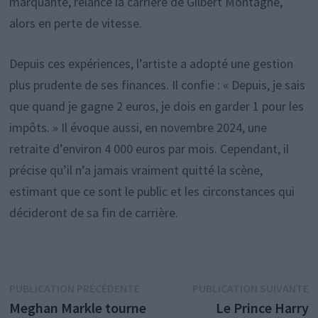
marquante, relance la carrière de Gilbert Montagné,
alors en perte de vitesse.
Depuis ces expériences, l’artiste a adopté une gestion
plus prudente de ses finances. Il confie : « Depuis, je sais
que quand je gagne 2 euros, je dois en garder 1 pour les
impôts. » Il évoque aussi, en novembre 2024, une
retraite d’environ 4 000 euros par mois. Cependant, il
précise qu’il n’a jamais vraiment quitté la scène,
estimant que ce sont le public et les circonstances qui
décideront de sa fin de carrière.
Navigation
Publication
P
PUBLICATION PRÉCÉDENTE
PUBLICATION SUIVANTE
précédente :
s
Meghan Markle tourne
Le Prince Harry
de