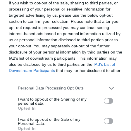
If you wish to opt-out of the sale, sharing to third parties, or
processing of your personal or sensitive information for
Crise à la royauté norvégienne : le futur de la
targeted advertising by us, please use the below opt-out
princesse Mette-Marit menacé
section to confirm your selection. Please note that after your
opt-out request is processed you may continue seeing
3 mai 2026
interest-based ads based on personal information utilized by
us or personal information disclosed to third parties prior to
your opt-out. You may separately opt-out of the further
disclosure of your personal information by third parties on the
IAB’s list of downstream participants. This information may
also be disclosed by us to third parties on the
IAB’s List of
Downstream Participants
that may further disclose it to other
third parties.
Personal Data Processing Opt Outs
I want to opt-out of the Sharing of my
personal data.
Opted In
I want to opt-out of the Sale of my
Personal Data.
Prince Andrew : la chute d’un prince autrefois tout-
Opted In