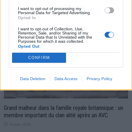
puissant
I want to opt-out of processing my
13 janvier 2026
Personal Data for Targeted Advertising.
Opted In
I want to opt-out of Collection, Use,
Retention, Sale, and/or Sharing of my
Personal Data that Is Unrelated with the
Purposes for which it was collected.
Opted Out
CONFIRM
Data Deletion
Data Access
Privacy Policy
Grand malheur dans la famille royale britannique : un
membre important du clan alité après un AVC
9 mars 2026