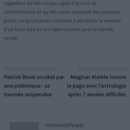
rappellent qu’elle n’a pas signé d’accord de
confidentialité et qu’elle aurait conservé des journaux
précis, ce qui pourrait continuer à alimenter la menace
d’un futur livre et ses répercussions pour la famille
royale.
Navigation
Publication
P
PUBLICATION PRÉCÉDENTE
PUBLICATION SUIVANTE
précédente :
s
Patrick Bruel accablé par
Meghan Markle tourne
de
une polémique : sa
la page avec l’astrologie
l’article
tournée suspendue
après 7 années difficiles
HistoireDePeople