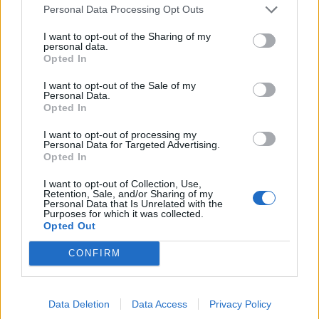
Personal Data Processing Opt Outs
I want to opt-out of the Sharing of my
personal data.
Opted In
I want to opt-out of the Sale of my
Personal Data.
Opted In
I want to opt-out of processing my
Personal Data for Targeted Advertising.
Opted In
I want to opt-out of Collection, Use,
Retention, Sale, and/or Sharing of my
Personal Data that Is Unrelated with the
Meghan Markle attaquée par Donald Trump : sa
Purposes for which it was collected.
Opted Out
réaction est tranchante !
28 août 2025
CONFIRM
Data Deletion
Data Access
Privacy Policy