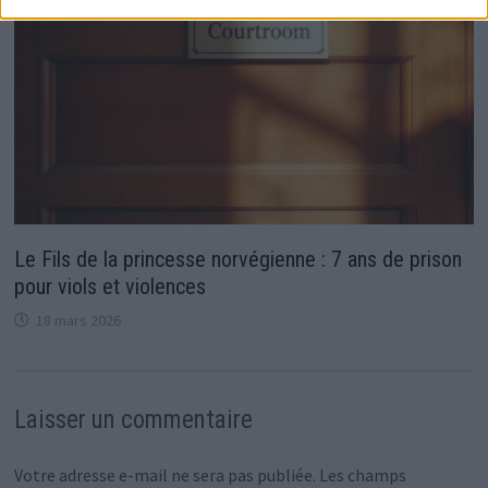
Le Fils de la princesse norvégienne : 7 ans de prison
pour viols et violences
18 mars 2026
Laisser un commentaire
Votre adresse e-mail ne sera pas publiée.
Les champs