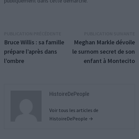
publiquement dans cette démarche.
Navigation
Publication
P
PUBLICATION PRÉCÉDENTE
PUBLICATION SUIVANTE
précédente :
s
Bruce Willis : sa famille
Meghan Markle dévoile
de
prépare l’après dans
le surnom secret de son
l’article
l’ombre
enfant à Montecito
HistoireDePeople
Voir tous les articles de
HistoireDePeople →