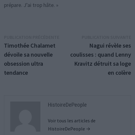
prépare. J’ai trop hâte. »
Navigation
Publication
P
PUBLICATION PRÉCÉDENTE
PUBLICATION SUIVANTE
précédente :
s
Timothée Chalamet
Nagui révèle ses
de
dévoile sa nouvelle
coulisses : quand Lenny
l’article
obsession ultra
Kravitz détruit sa loge
tendance
en colère
HistoireDePeople
Voir tous les articles de
HistoireDePeople →