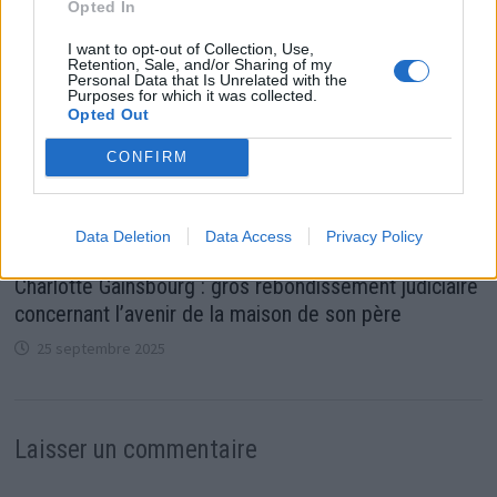
Opted In
I want to opt-out of Collection, Use,
Retention, Sale, and/or Sharing of my
Personal Data that Is Unrelated with the
Purposes for which it was collected.
Opted Out
CONFIRM
Data Deletion
Data Access
Privacy Policy
Charlotte Gainsbourg : gros rebondissement judiciaire
concernant l’avenir de la maison de son père
25 septembre 2025
Laisser un commentaire