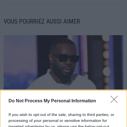
VOUS POURRIEZ AUSSI AIMER
Do Not Process My Personal Information
If you wish to opt-out of the sale, sharing to third parties, or
Pourquoi Gims a refusé de Chanter aux JO de Paris ?
processing of your personal or sensitive information for
7 juin 2024
targeted advertising by us, please use the below opt-out