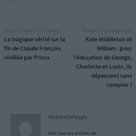
Navigation
Publication
P
PUBLICATION PRÉCÉDENTE
PUBLICATION SUIVANTE
précédente :
s
La tragique vérité sur la
Kate Middleton et
de
fin de Claude François
William : pour
l’article
révélée par Prisca
l’éducation de George,
Charlotte et Louis, ils
dépensent sans
compter !
HistoireDePeople
Voir tous les articles de