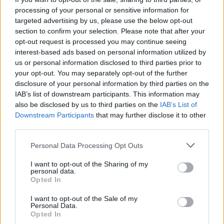
12 novembre 2024
processing of your personal or sensitive information for
targeted advertising by us, please use the below opt-out
section to confirm your selection. Please note that after your
opt-out request is processed you may continue seeing
interest-based ads based on personal information utilized by
us or personal information disclosed to third parties prior to
your opt-out. You may separately opt-out of the further
disclosure of your personal information by third parties on the
IAB’s list of downstream participants. This information may
also be disclosed by us to third parties on the
IAB’s List of
Downstream Participants
that may further disclose it to other
third parties.
Personal Data Processing Opt Outs
I want to opt-out of the Sharing of my
Éric Dupond-Moretti condamné : pourquoi l’ex-
personal data.
Opted In
ministre va devoir payer 500 euros
I want to opt-out of the Sale of my
26 juin 2026
Personal Data.
Opted In