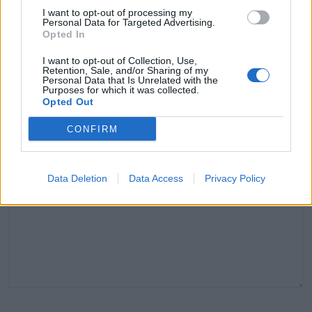
I want to opt-out of processing my
Personal Data for Targeted Advertising.
Laisser un commentaire
Opted In
I want to opt-out of Collection, Use,
Votre adresse e-mail ne sera pas publiée.
Les champs
Retention, Sale, and/or Sharing of my
Personal Data that Is Unrelated with the
obligatoires sont indiqués avec
*
Purposes for which it was collected.
Opted Out
COMMENTAIRE
*
CONFIRM
Data Deletion
Data Access
Privacy Policy