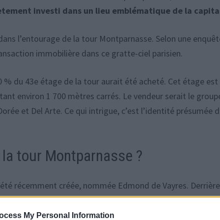
rètement investi dans un lieu emblématique de la capita
 dans l’entourage de la tour Montparnasse. Selon une enquêt
ransaction immobilière dans ce gratte-ciel parisien.
80 % du 43e étage de la tour aurait été acheté. Cet étage est
ant environ 1 700 mètres carrés. Le vendeur serait le group
orée et Del Arte. Ce qui intrigue, c’est l’identité présumée 
e la tour Montparnasse ?
 société récemment créée, nommée Edmond de Vayres. Derrièr
société détenue en totalité par Vianney lui-même.
ocess My Personal Information