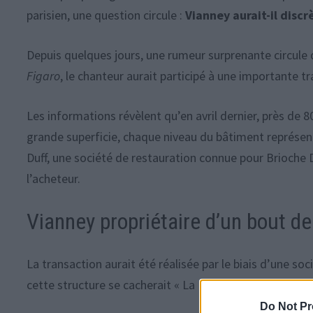
parisien, une question circule :
Vianney aurait-il disc
Depuis quelques jours, une rumeur surprenante circule
Figaro
, le chanteur aurait participé à une importante t
Les informations révèlent qu’en avril dernier, près de 
grande superficie, chaque niveau du bâtiment représent
Duff, une société de restauration connue pour Brioche D
l’acheteur.
Vianney propriétaire d’un bout d
La transaction aurait été réalisée par le biais d’une
cette structure se cacherait « La Maison Bleue », une 
Do Not Pr