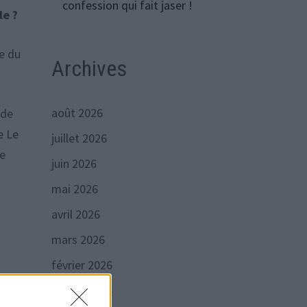
confession qui fait jaser !
le ?
e du
Archives
août 2026
 de
e Le
juillet 2026
de
juin 2026
mai 2026
avril 2026
mars 2026
e
février 2026
janvier 2026