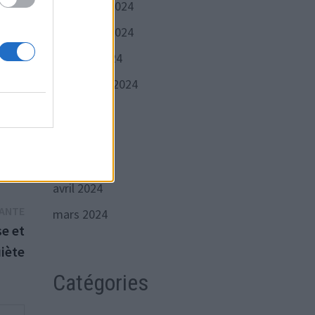
décembre 2024
d de
novembre 2024
tour
octobre 2024
septembre 2024
juillet 2024
juin 2024
mai 2024
avril 2024
Publication
VANTE
mars 2024
suivante :
se et
iète
Catégories