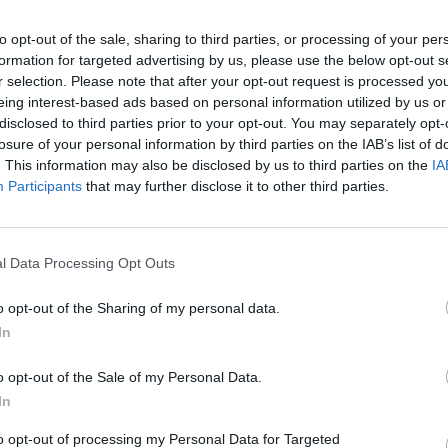
it pour objectif l’achat d’immeubles, leur réaménagement, le
to opt-out of the sale, sharing to third parties, or processing of your per
éments alimentent immédiatement toutes les spéculations.
formation for targeted advertising by us, please use the below opt-out s
e paraît presque irréelle pour certains copropriétaires.
r selection. Please note that after your opt-out request is processed y
eing interest-based ads based on personal information utilized by us or
disclosed to third parties prior to your opt-out. You may separately opt-
he de la nature, amateur de simplicité et peu attiré par l’uni
losure of your personal information by third parties on the IAB’s list of
ofil inattendu dans ce projet. Cette information a provoqué 
. This information may also be disclosed by us to third parties on the
IA
Participants
that may further disclose it to other third parties.
ensaient que le groupe LFPI, déjà copropriétaire important de
l de luxe. Mais, au dernier moment, l’opération aurait chang
On ne comprend pas ce qui s’est passé”.
l Data Processing Opt Outs
o opt-out of the Sharing of my personal data.
In
ment démenti ces rumeurs. Son agent a affirmé que Vianney
“
o opt-out of the Sale of my Personal Data.
In
 a précisé que l’artiste se trouvait actuellement
“en autarcie d
um.
to opt-out of processing my Personal Data for Targeted