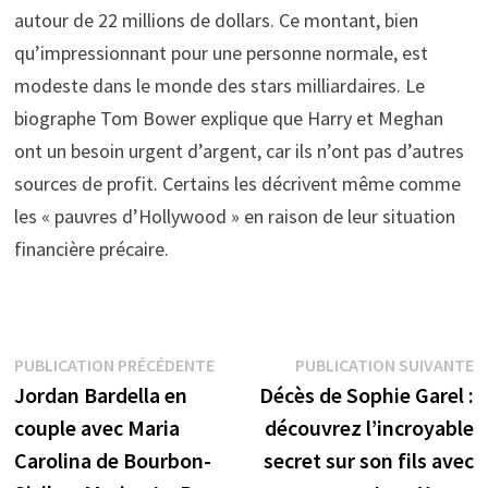
autour de 22 millions de dollars. Ce montant, bien
qu’impressionnant pour une personne normale, est
modeste dans le monde des stars milliardaires. Le
biographe Tom Bower explique que Harry et Meghan
ont un besoin urgent d’argent, car ils n’ont pas d’autres
sources de profit. Certains les décrivent même comme
les « pauvres d’Hollywood » en raison de leur situation
financière précaire.
Navigation
Publication
P
PUBLICATION PRÉCÉDENTE
PUBLICATION SUIVANTE
précédente :
s
Jordan Bardella en
Décès de Sophie Garel :
de
couple avec Maria
découvrez l’incroyable
l’article
Carolina de Bourbon-
secret sur son fils avec