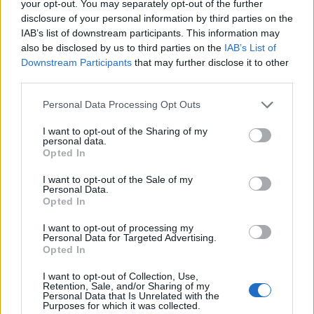
your opt-out. You may separately opt-out of the further
disclosure of your personal information by third parties on the
IAB’s list of downstream participants. This information may
also be disclosed by us to third parties on the
IAB’s List of
Downstream Participants
that may further disclose it to other
third parties.
René-Charles Angélil : l’énorme somme que le fils de
Céline Dion vient d’empocher, « C’est fou »
Personal Data Processing Opt Outs
17 juillet 2025
I want to opt-out of the Sharing of my
personal data.
Opted In
I want to opt-out of the Sale of my
Personal Data.
Opted In
I want to opt-out of processing my
Personal Data for Targeted Advertising.
Opted In
I want to opt-out of Collection, Use,
Retention, Sale, and/or Sharing of my
Personal Data that Is Unrelated with the
Purposes for which it was collected.