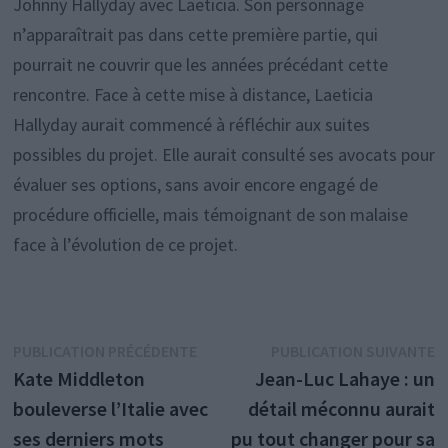
Johnny Hallyday avec Laeticia. Son personnage
n’apparaîtrait pas dans cette première partie, qui
pourrait ne couvrir que les années précédant cette
rencontre. Face à cette mise à distance, Laeticia
Hallyday aurait commencé à réfléchir aux suites
possibles du projet. Elle aurait consulté ses avocats pour
évaluer ses options, sans avoir encore engagé de
procédure officielle, mais témoignant de son malaise
face à l’évolution de ce projet.
Navigation
Publication
P
PUBLICATION PRÉCÉDENTE
PUBLICATION SUIVANTE
précédente :
s
Kate Middleton
Jean-Luc Lahaye : un
de
bouleverse l’Italie avec
détail méconnu aurait
l’article
ses derniers mots
pu tout changer pour sa