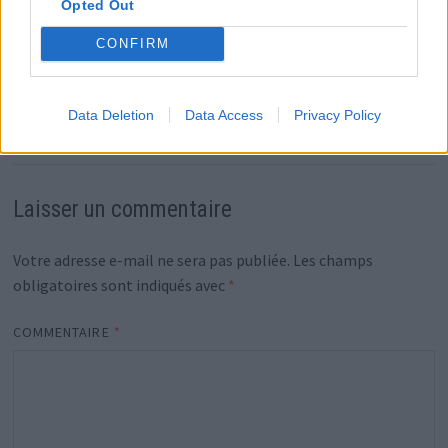
Opted Out
CONFIRM
Cookie Dingler : Que devient la star de Femme
libérée à 78 ans
Data Deletion
Data Access
Privacy Policy
27 juillet 2026
Laisser un commentaire
Votre adresse e-mail ne sera pas publiée.
Les champs
obligatoires sont indiqués avec
*
COMMENTAIRE
*