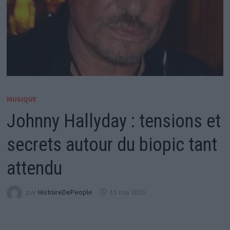
MUSIQUE
Johnny Hallyday : tensions et
secrets autour du biopic tant
attendu
par
HistoireDePeople
15 mai 2026