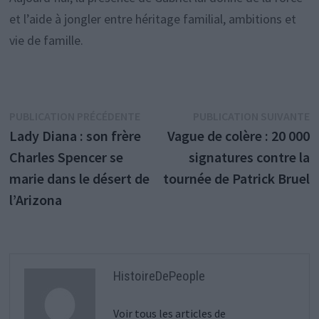
et l’aide à jongler entre héritage familial, ambitions et
vie de famille.
Navigation
Publication
P
PUBLICATION PRÉCÉDENTE
PUBLICATION SUIVANTE
précédente :
s
Lady Diana : son frère
Vague de colère : 20 000
de
Charles Spencer se
signatures contre la
l’article
marie dans le désert de
tournée de Patrick Bruel
l’Arizona
HistoireDePeople
Voir tous les articles de