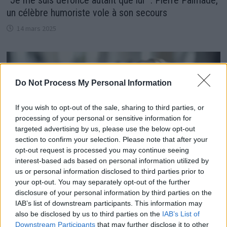
un célèbre humoriste vole à son secours
14 mars 2025
Do Not Process My Personal Information
If you wish to opt-out of the sale, sharing to third parties, or
processing of your personal or sensitive information for
targeted advertising by us, please use the below opt-out
section to confirm your selection. Please note that after your
opt-out request is processed you may continue seeing
interest-based ads based on personal information utilized by
us or personal information disclosed to third parties prior to
your opt-out. You may separately opt-out of the further
disclosure of your personal information by third parties on the
Cyprien, le maître des 12 Coups de midi, révèle sa
IAB’s list of downstream participants. This information may
vraie passion secrète
also be disclosed by us to third parties on the
IAB’s List of
13 mai 2026
Downstream Participants
that may further disclose it to other