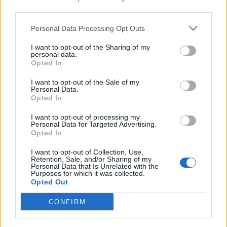
third parties.
Personal Data Processing Opt Outs
I want to opt-out of the Sharing of my
personal data.
Opted In
I want to opt-out of the Sale of my
Personal Data.
Opted In
I want to opt-out of processing my
Personal Data for Targeted Advertising.
Opted In
I want to opt-out of Collection, Use,
Retention, Sale, and/or Sharing of my
Grégoire Margotton dévoile ses revenus et fait
Personal Data that Is Unrelated with the
Purposes for which it was collected.
trembler le sport à la TV
Opted Out
8 décembre 2025
CONFIRM