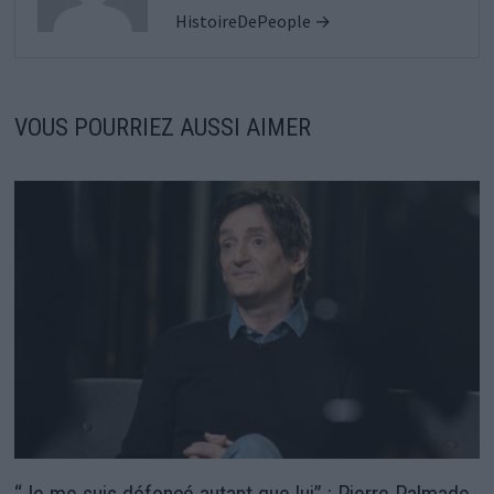
HistoireDePeople →
VOUS POURRIEZ AUSSI AIMER
“Je me suis défoncé autant que lui” : Pierre Palmade,