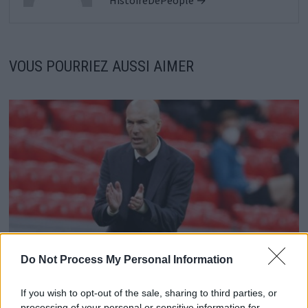
VOUS POURRIEZ AUSSI AIMER
Do Not Process My Personal Information
Zinedine Zidane réagit au transfert de Kylian Mbappé
If you wish to opt-out of the sale, sharing to third parties, or
processing of your personal or sensitive information for