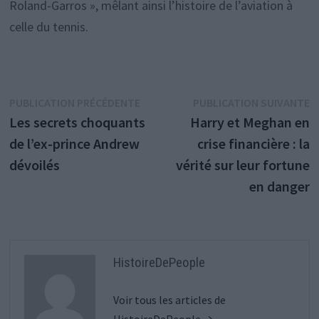
Roland-Garros », mêlant ainsi l’histoire de l’aviation à
celle du tennis.
Navigation
Publication
P
PUBLICATION PRÉCÉDENTE
PUBLICATION SUIVANTE
précédente :
s
Les secrets choquants
Harry et Meghan en
de
de l’ex-prince Andrew
crise financière : la
l’article
dévoilés
vérité sur leur fortune
en danger
HistoireDePeople
Voir tous les articles de
HistoireDePeople →