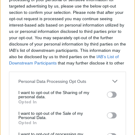
au Real Madrid
targeted advertising by us, please use the below opt-out
7 juin 2024
section to confirm your selection. Please note that after your
opt-out request is processed you may continue seeing
interest-based ads based on personal information utilized by
us or personal information disclosed to third parties prior to
your opt-out. You may separately opt-out of the further
disclosure of your personal information by third parties on the
IAB’s list of downstream participants. This information may
also be disclosed by us to third parties on the
IAB’s List of
Downstream Participants
that may further disclose it to other
third parties.
Personal Data Processing Opt Outs
I want to opt-out of the Sharing of my
personal data.
Opted In
Kylian Mbappé profondément dépressif ? Ces
I want to opt-out of the Sale of my
images qui parlent d’elles-mêmes
Personal Data.
Opted In
2 décembre 2024
I want to opt-out of processing my