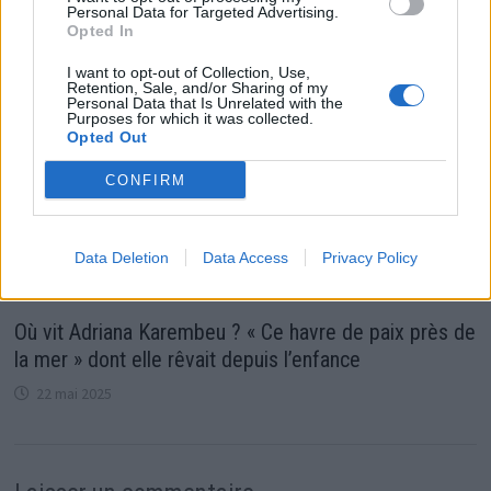
Personal Data for Targeted Advertising.
Opted In
I want to opt-out of Collection, Use,
Retention, Sale, and/or Sharing of my
Personal Data that Is Unrelated with the
Purposes for which it was collected.
Opted Out
CONFIRM
Data Deletion
Data Access
Privacy Policy
Où vit Adriana Karembeu ? « Ce havre de paix près de
la mer » dont elle rêvait depuis l’enfance
22 mai 2025