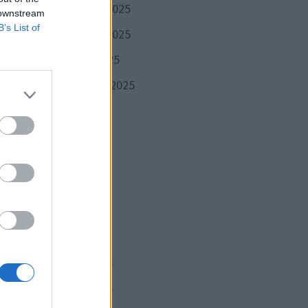
décembre 2025
 downstream
B’s List of
novembre 2025
e
octobre 2025
septembre 2025
août 2025
juillet 2025
ctué
juin 2025
ec
mai 2025
avril 2025
e.
mars 2025
r de
février 2025
janvier 2025