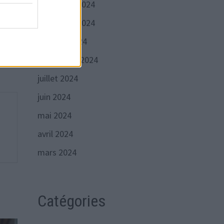
décembre 2024
novembre 2024
Publication
VANTE
suivante :
 aux
octobre 2024
quer
septembre 2024
juillet 2024
juin 2024
mai 2024
avril 2024
mars 2024
Catégories