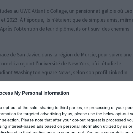
études au UWC Atlantic College, un pensionnat gallois où Le
et 2023. À l’époque, ils n’étaient que de simples amis, même
Après l’obtention de leur diplôme, ils ont suivi des chemins
pace de San Javier, dans la région de Murcie, pour suivre une
melli a rejoint l’université de New York, où il étudie le
tudiant Washington Square News, selon son profil LinkedIn.
al
ocess My Personal Information
s aisée. Son père, Drausio Giacomelli, est un banquier d’affai
to opt-out of the sale, sharing to third parties, or processing of your per
formation for targeted advertising by us, please use the below opt-out s
e pour les marchés émergents chez Deutsche Bank. Sa mère,
r selection. Please note that after your opt-out request is processed y
 la publicité.
eing interest-based ads based on personal information utilized by us or
disclosed to third parties prior to your opt-out. You may separately opt-