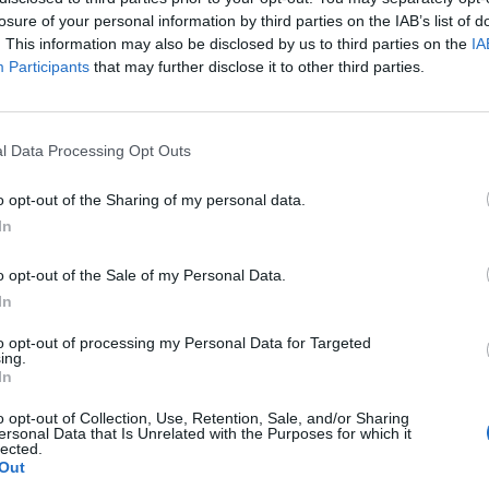
losure of your personal information by third parties on the IAB’s list of
ié et cosmopolite, avant de poursuivre ses études au Pays de
. This information may also be disclosed by us to third parties on the
IA
ct avec la royauté, il appartient à une nouvelle génération d
Participants
that may further disclose it to other third parties.
 et lieux que l’élite politique et royale.
l Data Processing Opt Outs
s 2024
o opt-out of the Sharing of my personal data.
In
 printemps 2024, lorsque Leonor, alors âgée de 19 ans, a effe
n’ait été publiée, les médias ont rapidement fait le lien av
o opt-out of the Sale of my Personal Data.
é officiellement leur relation.
In
to opt-out of processing my Personal Data for Targeted
ing.
e personnalité publique si leur relation devenait plus sérieus
In
elle génération de l’élite mondiale, ce qui pourrait lui ouvri
o opt-out of Collection, Use, Retention, Sale, and/or Sharing
ersonal Data that Is Unrelated with the Purposes for which it
lected.
Out