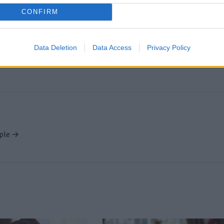
CONFIRM
PUBLICATION SUI
ie
Brigitte Bardot : son appartement mythique
Data Deletion
Data Access
Privacy Policy
enchères, une vente à ne pas man
ople →