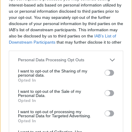
interest-based ads based on personal information utilized by
us or personal information disclosed to third parties prior to
your opt-out. You may separately opt-out of the further
disclosure of your personal information by third parties on the
IAB’s list of downstream participants. This information may
also be disclosed by us to third parties on the
IAB’s List of
Downstream Participants
that may further disclose it to other
third parties.
Personal Data Processing Opt Outs
Hugues Aufray en quête de record à 96 ans malgré le
I want to opt-out of the Sharing of my
refus des festivals
personal data.
Opted In
28 octobre 2025
I want to opt-out of the Sale of my
Personal Data.
Opted In
I want to opt-out of processing my
Personal Data for Targeted Advertising.
Opted In
I want to opt-out of Collection, Use,