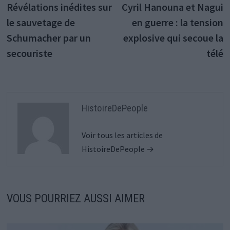
précédente :
s
Révélations inédites sur
Cyril Hanouna et Nagui
de
le sauvetage de
en guerre : la tension
l’article
Schumacher par un
explosive qui secoue la
secouriste
télé
HistoireDePeople
Voir tous les articles de
HistoireDePeople →
VOUS POURRIEZ AUSSI AIMER