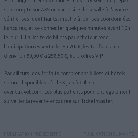
Pour augmenter ses chances, il est conseillé de préparer
son compte sur AXS ou sur le site de la salle à l’avance :
vérifier ses identifiants, mettre à jour ses coordonnées
bancaires, et se connecter quelques minutes avant 10h
le jour J. La limite de billets par acheteur rend
l’anticipation essentielle. En 2026, les tarifs allaient
d’environ 89,50 € à 298,50 €, hors offres VIP.
Par ailleurs, des forfaits comprenant billets et hôtels
seront disponibles dès le 3 juin à 10h sur
eventtravel.com. Les plus patients pourront également
surveiller la revente encadrée sur Ticketmaster.
Navigation
Publication
P
PUBLICATION PRÉCÉDENTE
PUBLICATION SUIVANTE