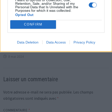
Retention, Sale, and/or Sharing of my
Personal Data that Is Unrelated with the
Purposes for which it was collected.
Opted Out
CONFIRM
Slimane à l’Eurovision 2024 : Découvrez l’horaire de
Data Deletion
Data Access
Privacy Policy
sa prestation
8 mai 2024
Laisser un commentaire
Votre adresse e-mail ne sera pas publiée.
Les champs
obligatoires sont indiqués avec
*
COMMENTAIRE
*