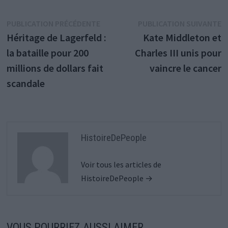
Navigation
Publication
P
PUBLICATION PRÉCÉDENTE
PUBLICATION SUIVANTE
précédente :
s
Héritage de Lagerfeld :
Kate Middleton et
de
la bataille pour 200
Charles III unis pour
l’article
millions de dollars fait
vaincre le cancer
scandale
HistoireDePeople
Voir tous les articles de
HistoireDePeople →
VOUS POURRIEZ AUSSI AIMER