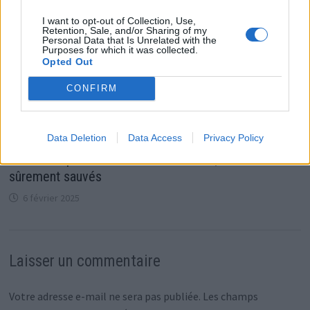
I want to opt-out of Collection, Use,
Retention, Sale, and/or Sharing of my
Personal Data that Is Unrelated with the
Purposes for which it was collected.
Opted Out
CONFIRM
Data Deletion
Data Access
Privacy Policy
Kate Middleton et William, de duo à trio : une femme
a été omniprésente ces derniers mois, elle les a
sûrement sauvés
6 février 2025
Laisser un commentaire
Votre adresse e-mail ne sera pas publiée.
Les champs