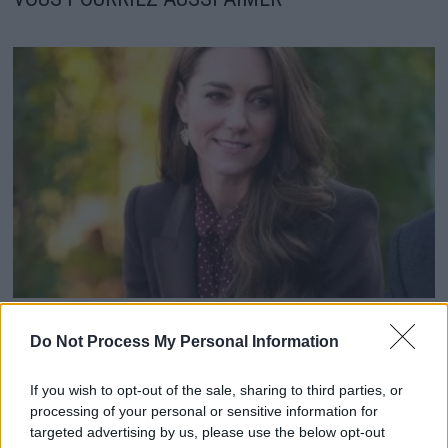
Kate Middleton se bat en silence lors de son premier
Do Not Process My Personal Information
voyage à l’étranger après sa maladie
20 mai 2026
If you wish to opt-out of the sale, sharing to third parties, or
processing of your personal or sensitive information for
targeted advertising by us, please use the below opt-out