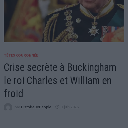
TÊTES COURONNÉE
Crise secrète à Buckingham
le roi Charles et William en
froid
par
HistoireDePeople
3 juin 2026