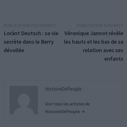
Navigation
Publication
P
PUBLICATION PRÉCÉDENTE
PUBLICATION SUIVANTE
précédente :
s
Lorànt Deutsch : sa vie
Véronique Jannot révèle
de
secrète dans le Berry
les hauts et les bas de sa
l’article
dévoilée
relation avec ses
enfants
HistoireDePeople
Voir tous les articles de
HistoireDePeople →