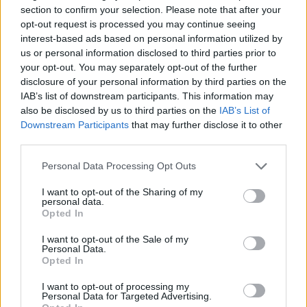
section to confirm your selection. Please note that after your
opt-out request is processed you may continue seeing
interest-based ads based on personal information utilized by
us or personal information disclosed to third parties prior to
your opt-out. You may separately opt-out of the further
disclosure of your personal information by third parties on the
IAB’s list of downstream participants. This information may
also be disclosed by us to third parties on the
IAB’s List of
Downstream Participants
that may further disclose it to other
third parties.
Personal Data Processing Opt Outs
I want to opt-out of the Sharing of my
personal data.
Jean-Luc Reichmann : Sa vie secrète entre famille
Opted In
recomposée et tourments
I want to opt-out of the Sale of my
Personal Data.
19 juin 2026
Opted In
I want to opt-out of processing my
Personal Data for Targeted Advertising.