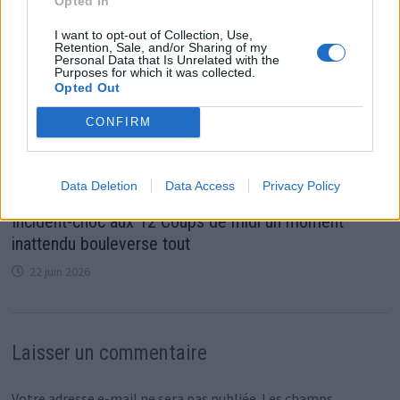
Opted In
I want to opt-out of Collection, Use,
Retention, Sale, and/or Sharing of my
Personal Data that Is Unrelated with the
Purposes for which it was collected.
Opted Out
CONFIRM
Data Deletion
Data Access
Privacy Policy
Incident-choc aux 12 Coups de midi un moment
inattendu bouleverse tout
22 juin 2026
Laisser un commentaire
Votre adresse e-mail ne sera pas publiée.
Les champs