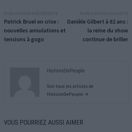
Navigation
Publication
P
PUBLICATION PRÉCÉDENTE
PUBLICATION SUIVANTE
précédente :
s
Patrick Bruel en crise :
Danièle Gilbert à 82 ans :
de
nouvelles annulations et
la reine du show
l’article
tensions à gogo
continue de briller
HistoireDePeople
Voir tous les articles de
HistoireDePeople →
VOUS POURRIEZ AUSSI AIMER