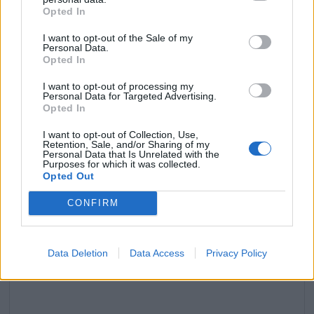
Opted In
I want to opt-out of the Sale of my
Personal Data.
Opted In
Caroline Roux refuse le 20h de France 2 un choix
I want to opt-out of processing my
surprenant et audacieux
Personal Data for Targeted Advertising.
Opted In
28 janvier 2026
I want to opt-out of Collection, Use,
Retention, Sale, and/or Sharing of my
Personal Data that Is Unrelated with the
Purposes for which it was collected.
Laisser un commentaire
Opted Out
CONFIRM
Votre adresse e-mail ne sera pas publiée.
Les champs
obligatoires sont indiqués avec
*
Data Deletion
Data Access
Privacy Policy
COMMENTAIRE
*