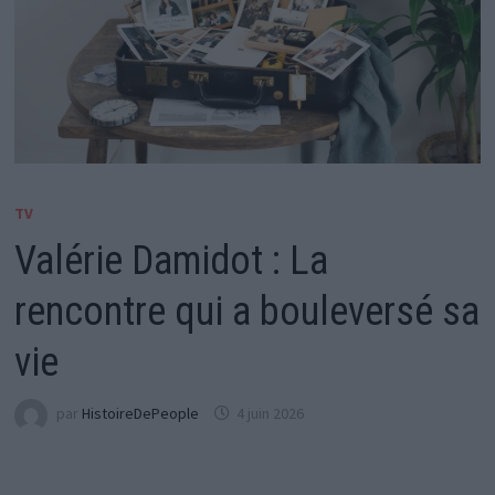
TV
Valérie Damidot : La
rencontre qui a bouleversé sa
vie
par
HistoireDePeople
4 juin 2026