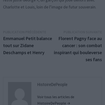
Charlotte et Louis, loin de l’image de futur souverain.
Navigation
Publication
P
PUBLICATION PRÉCÉDENTE
PUBLICATION SUIVANTE
précédente :
s
Emmanuel Petit balance
Florent Pagny face au
de
tout sur Zidane
cancer : son combat
l’article
Deschamps et Henry
inspirant qui bouleverse
ses fans
HistoireDePeople
Voir tous les articles de
HistoireDePeople →