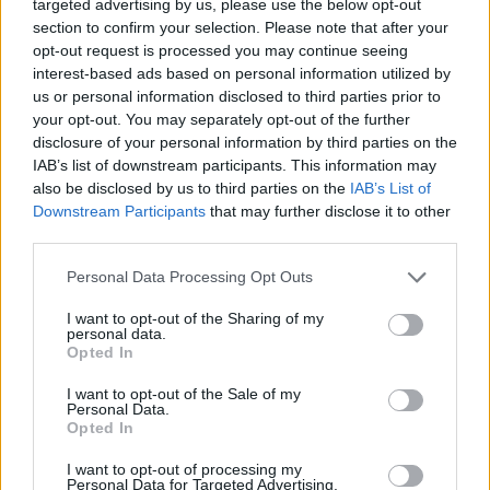
targeted advertising by us, please use the below opt-out
section to confirm your selection. Please note that after your
22 juin 2026
opt-out request is processed you may continue seeing
interest-based ads based on personal information utilized by
us or personal information disclosed to third parties prior to
your opt-out. You may separately opt-out of the further
disclosure of your personal information by third parties on the
IAB’s list of downstream participants. This information may
also be disclosed by us to third parties on the
IAB’s List of
Downstream Participants
that may further disclose it to other
third parties.
Personal Data Processing Opt Outs
I want to opt-out of the Sharing of my
personal data.
Opted In
Kate Middleton : Où Est-elle ?
I want to opt-out of the Sale of my
Personal Data.
20 mars 2024
Opted In
I want to opt-out of processing my
Personal Data for Targeted Advertising.