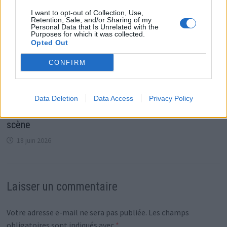
I want to opt-out of Collection, Use,
Retention, Sale, and/or Sharing of my
Personal Data that Is Unrelated with the
Purposes for which it was collected.
Opted Out
CONFIRM
Data Deletion
Data Access
Privacy Policy
La fin du duo Laspalès Chevallier après 30 ans de
scène
18 juin 2026
Laisser un commentaire
Votre adresse e-mail ne sera pas publiée.
Les champs
obligatoires sont indiqués avec
*