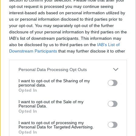
section to confirm your selection. Please note that after your
opt-out request is processed you may continue seeing
interest-based ads based on personal information utilized by
us or personal information disclosed to third parties prior to
your opt-out. You may separately opt-out of the further
disclosure of your personal information by third parties on the
IAB’s list of downstream participants. This information may
also be disclosed by us to third parties on the
IAB’s List of
Downstream Participants
that may further disclose it to other
third parties.
Personal Data Processing Opt Outs
I want to opt-out of the Sharing of my
Karine Le Marchand très proche de Gérald Darmanin :
personal data.
Opted In
“Vous embrassez les ministres, vous ?”
I want to opt-out of the Sale of my
10 mars 2025
Personal Data.
Opted In
I want to opt-out of processing my
Personal Data for Targeted Advertising.
Opted In