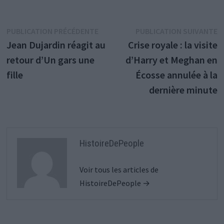
Navigation
Publication
P
PUBLICATION PRÉCÉDENTE
PUBLICATION SUIVANTE
précédente :
s
Jean Dujardin réagit au
Crise royale : la visite
de
retour d’Un gars une
d’Harry et Meghan en
l’article
fille
Écosse annulée à la
dernière minute
HistoireDePeople
Voir tous les articles de
HistoireDePeople →