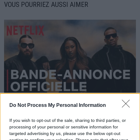
VOUS POURRIEZ AUSSI AIMER
Do Not Process My Personal Information
« Nouvelle École » : Une saison 3 pleine de surprises
et de changements
If you wish to opt-out of the sale, sharing to third parties, or
23 juillet 2024
processing of your personal or sensitive information for
targeted advertising by us, please use the below opt-out