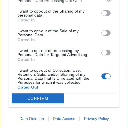
Personal Data Processing Opt Outs
I want to opt-out of the Sharing of my
personal data.
Opted In
I want to opt-out of the Sale of my
Personal Data.
Opted In
I want to opt-out of processing my
Personal Data for Targeted Advertising.
Opted In
Kate Middleton et Charles III atteints d’un cancer :
nouvelles révélations sur leurs séjours à l’hôpital !
I want to opt-out of Collection, Use,
Retention, Sale, and/or Sharing of my
2 décembre 2024
Personal Data that Is Unrelated with the
Purposes for which it was collected.
Opted Out
CONFIRM
Laisser un commentaire
Votre adresse e-mail ne sera pas publiée.
Les champs
Data Deletion
Data Access
Privacy Policy
obligatoires sont indiqués avec
*