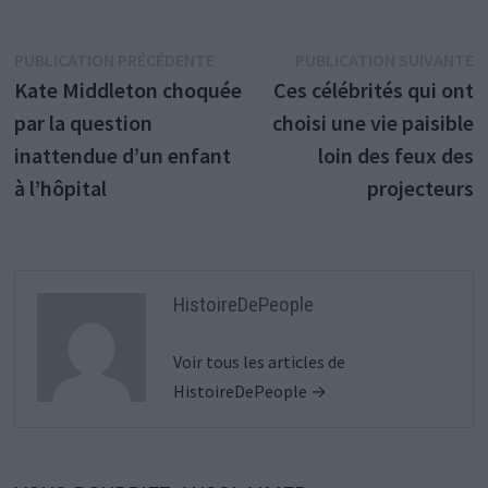
Navigation
Publication
P
PUBLICATION PRÉCÉDENTE
PUBLICATION SUIVANTE
précédente :
s
Kate Middleton choquée
Ces célébrités qui ont
de
par la question
choisi une vie paisible
l’article
inattendue d’un enfant
loin des feux des
à l’hôpital
projecteurs
HistoireDePeople
Voir tous les articles de
HistoireDePeople →