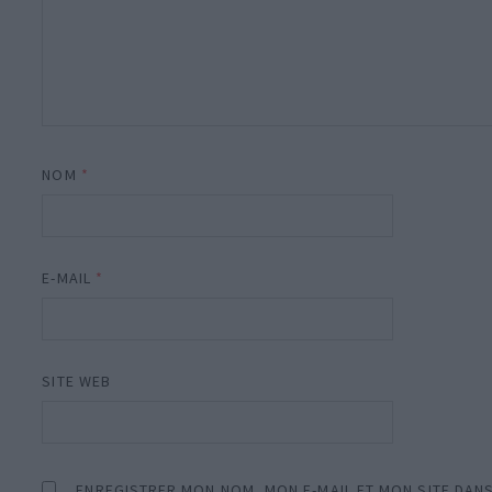
NOM
*
E-MAIL
*
SITE WEB
ENREGISTRER MON NOM, MON E-MAIL ET MON SITE DAN