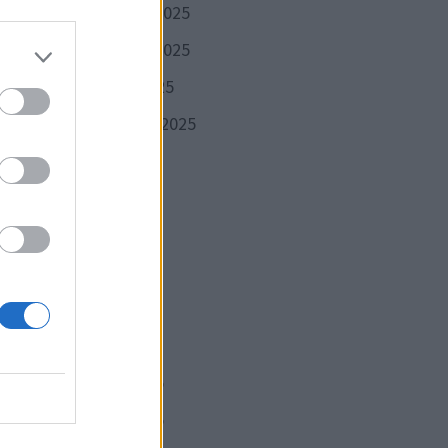
décembre 2025
it
novembre 2025
ais
pour
octobre 2025
septembre 2025
août 2025
être
juillet 2025
ceux
juin 2025
mai 2025
avril 2025
Publication
VANTE
mars 2025
suivante :
ndue
février 2025
pital
janvier 2025