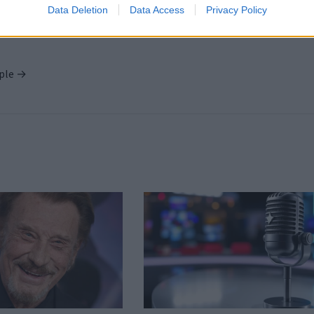
Data Deletion
Data Access
Privacy Policy
ople →