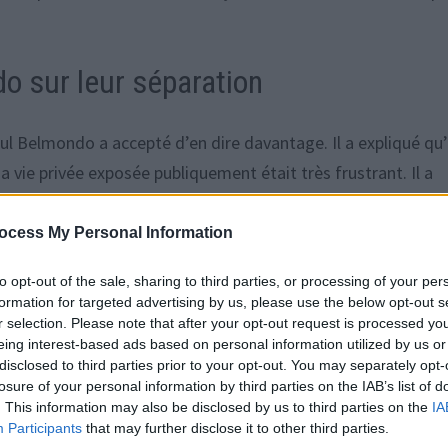
o sur leur séparation
ul Belmondo a accepté d’en dire davantage. Il a expliqué qu’
sa vie privée exposée publiquement était très frustrant. Il a
ses enfants et sa famille. Malgré cela, il a subi de nombreuse
es, venant de personnes ayant une vision déformée de l’histoir
ocess My Personal Information
to opt-out of the sale, sharing to third parties, or processing of your per
ant que la situation finirait par s’apaiser. Il a cependant préc
formation for targeted advertising by us, please use the below opt-out s
ssure de chacun peut pousser à dire des choses blessantes. «
r selection. Please note that after your opt-out request is processed y
eing interest-based ads based on personal information utilized by us or
igné.
disclosed to third parties prior to your opt-out. You may separately opt-
losure of your personal information by third parties on the IAB’s list of
flexions sur la notoriété
. This information may also be disclosed by us to third parties on the
IA
Participants
that may further disclose it to other third parties.