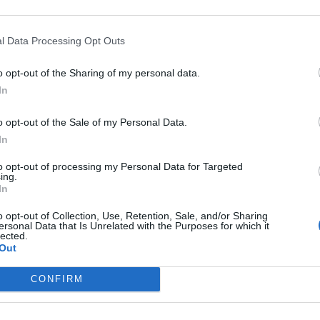
et de ses enfants — Alessandro, Victor et Giacomo — lui ava
é que ses proches connaissaient leur histoire et n’avaient jam
l Data Processing Opt Outs
on de sa vie privée sur la place publique était le prix à payer 
o opt-out of the Sharing of my personal data.
, qui alimentent souvent ce genre de situations.
In
on, il a reconnu que certaines blessures restent. Il a avoué 
o opt-out of the Sale of my Personal Data.
In
pas toujours certains comportements ou propos, notamment 
 télévision ou sur les réseaux sociaux.
to opt-out of processing my Personal Data for Targeted
ing.
In
o opt-out of Collection, Use, Retention, Sale, and/or Sharing
ersonal Data that Is Unrelated with the Purposes for which it
lected.
PUBLICATION SUI
Out
Kate Middleton choquée par la question inatte
d’un enfant à l’hô
CONFIRM