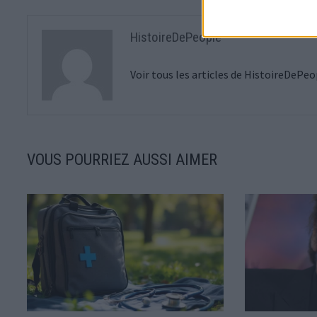
HistoireDePeople
Voir tous les articles de HistoireDePe
VOUS POURRIEZ AUSSI AIMER