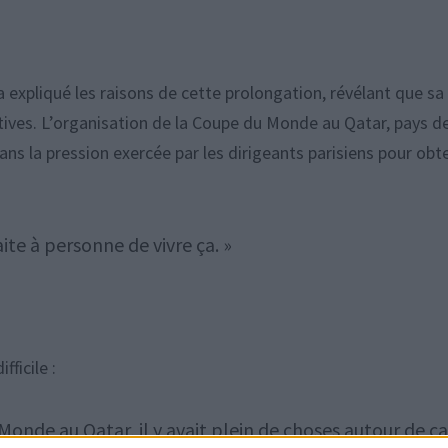
expliqué les raisons de cette prolongation, révélant que sa
rtives. L’organisation de la Coupe du Monde au Qatar, pays d
ans la pression exercée par les dirigeants parisiens pour obt
aite à personne de vivre ça. »
ficile :
u Monde au Qatar, il y avait plein de choses autour de ça