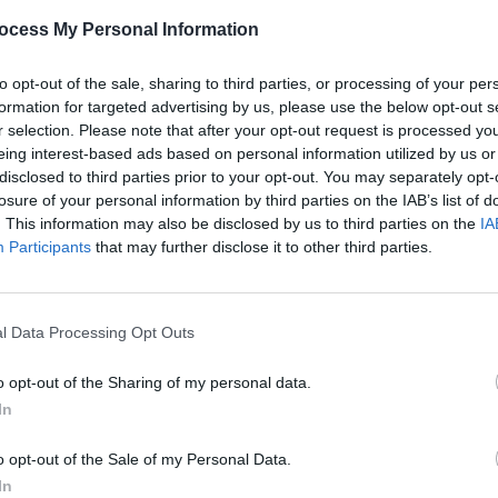
très difficile pour un garçon de 20 ans (il en avait 23,
ocess My Personal Information
re, vous devez prendre des décisions difficiles et c’est
to opt-out of the sale, sharing to third parties, or processing of your per
buteur de l’histoire du PSG. Je veux juste me souvenir de
formation for targeted advertising by us, please use the below opt-out s
r selection. Please note that after your opt-out request is processed y
eing interest-based ads based on personal information utilized by us or
disclosed to third parties prior to your opt-out. You may separately opt-
losure of your personal information by third parties on the IAB’s list of
. This information may also be disclosed by us to third parties on the
IA
Participants
that may further disclose it to other third parties.
l Data Processing Opt Outs
 quitter le PSG dans un climat tendu. Écarté du groupe
té après l’annonce de son départ en février, la situation s’es
o opt-out of the Sharing of my personal data.
d’avril.
In
o opt-out of the Sale of my Personal Data.
In