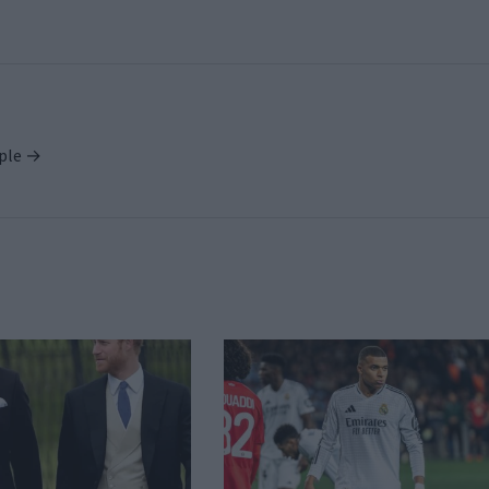
ople →