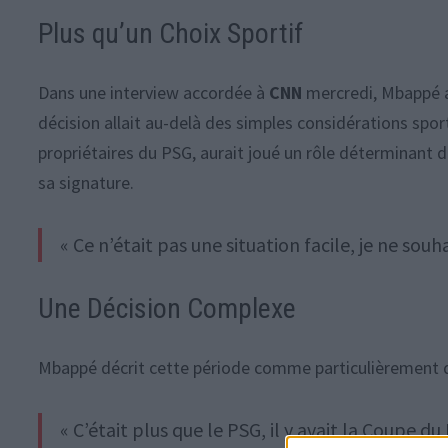
Plus qu’un Choix Sportif
Dans une interview accordée à
CNN
mercredi, Mbappé a 
décision allait au-delà des simples considérations spo
propriétaires du PSG, aurait joué un rôle déterminant d
sa signature.
« Ce n’était pas une situation facile, je ne souh
Une Décision Complexe
Mbappé décrit cette période comme particulièrement dif
« C’était plus que le PSG, il y avait la Coupe d