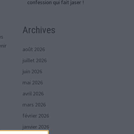
confession qui fait jaser !
Archives
es
enir
août 2026
juillet 2026
juin 2026
mai 2026
avril 2026
mars 2026
février 2026
janvier 2026
.