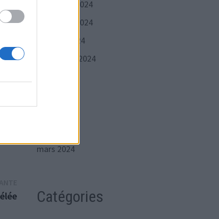
décembre 2024
novembre 2024
 son
octobre 2024
septembre 2024
juillet 2024
able
mes
juin 2024
mai 2024
avril 2024
mars 2024
Publication
VANTE
Catégories
suivante :
élée