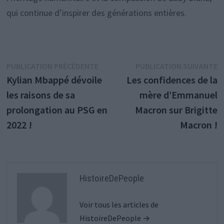
qui continue d’inspirer des générations entières.
Navigation
Publication
P
PUBLICATION PRÉCÉDENTE
PUBLICATION SUIVANTE
précédente :
s
Kylian Mbappé dévoile
Les confidences de la
de
les raisons de sa
mère d’Emmanuel
l’article
prolongation au PSG en
Macron sur Brigitte
2022 !
Macron !
HistoireDePeople
Voir tous les articles de
HistoireDePeople →