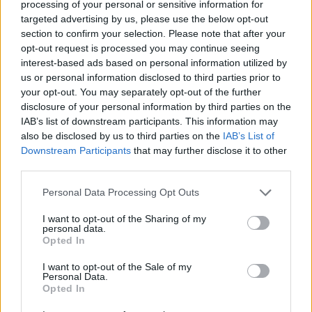
processing of your personal or sensitive information for
16 juillet 2026
targeted advertising by us, please use the below opt-out
section to confirm your selection. Please note that after your
opt-out request is processed you may continue seeing
interest-based ads based on personal information utilized by
us or personal information disclosed to third parties prior to
your opt-out. You may separately opt-out of the further
disclosure of your personal information by third parties on the
IAB’s list of downstream participants. This information may
also be disclosed by us to third parties on the
IAB’s List of
Downstream Participants
that may further disclose it to other
third parties.
Personal Data Processing Opt Outs
I want to opt-out of the Sharing of my
personal data.
Opted In
Kate Middleton séparée de George, Charlotte et
Louis pour Noël ? Mike Tindall balance
I want to opt-out of the Sale of my
Personal Data.
12 décembre 2024
Opted In