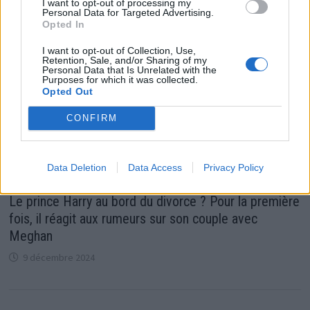
I want to opt-out of processing my
Personal Data for Targeted Advertising.
Opted In
I want to opt-out of Collection, Use,
Retention, Sale, and/or Sharing of my
Personal Data that Is Unrelated with the
Purposes for which it was collected.
Opted Out
CONFIRM
Data Deletion
Data Access
Privacy Policy
Le prince Harry au bord du divorce ? Pour la première
fois, il réagit aux rumeurs sur son couple avec
Meghan
9 décembre 2024