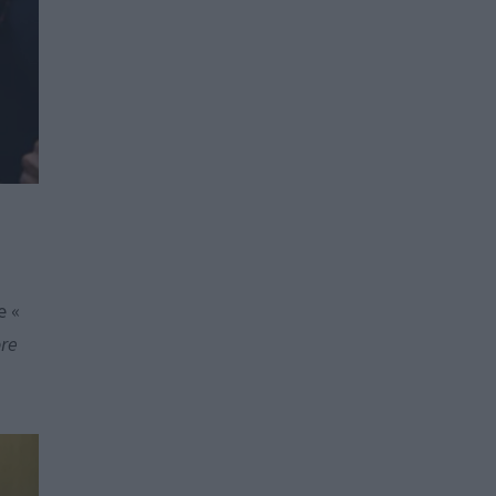
e «
ore