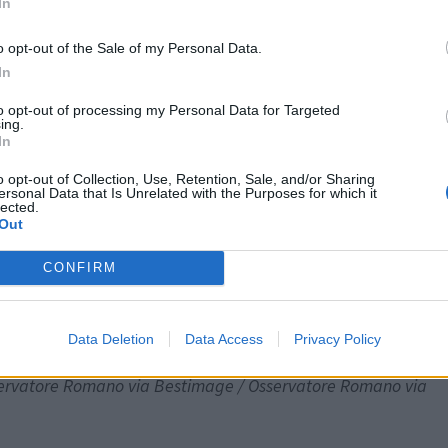
In
o opt-out of the Sale of my Personal Data.
In
to opt-out of processing my Personal Data for Targeted
ing.
In
o opt-out of Collection, Use, Retention, Sale, and/or Sharing
ersonal Data that Is Unrelated with the Purposes for which it
lected.
Out
CONFIRM
Data Deletion
Data Access
Privacy Policy
’une audience privée le 8 janvier 2015 après la projection
ervatore Romano via Bestimage / Osservatore Romano via