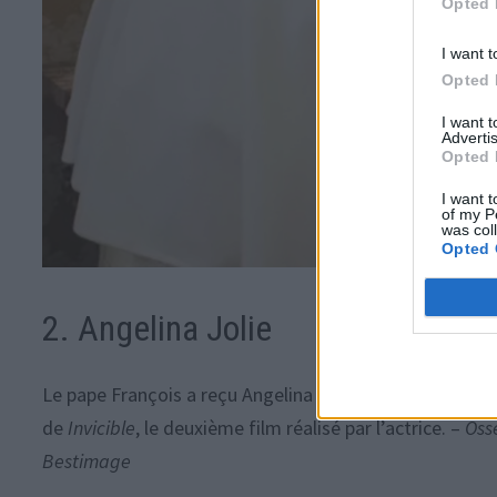
Opted 
I want t
Opted 
I want 
Advertis
Opted 
I want t
of my P
was col
Opted 
2. Angelina Jolie
Le pape François a reçu Angelina Jolie au Vatican lors d
de
Invicible
, le deuxième film réalisé par l’actrice. –
Oss
Bestimage