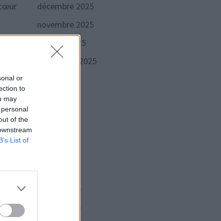
décembre 2025
 cœur
novembre 2025
octobre 2025
septembre 2025
août 2025
sonal or
ection to
juillet 2025
ou may
 personal
juin 2025
out of the
 downstream
mai 2025
B’s List of
avril 2025
mars 2025
février 2025
janvier 2025