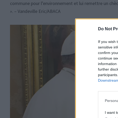
commune pour l’environnement et lui remettre un chèque
». – Vandeville Eric/ABACA
Do Not Pr
If you wish 
sensitive in
confirm you
continue se
information 
further disc
participants
Downstream 
Persona
I want t