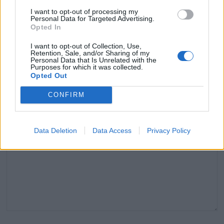
I want to opt-out of processing my
Personal Data for Targeted Advertising.
Laisser un commentaire
Opted In
I want to opt-out of Collection, Use,
Votre adresse e-mail ne sera pas publiée.
Les champs
Retention, Sale, and/or Sharing of my
Personal Data that Is Unrelated with the
obligatoires sont indiqués avec
*
Purposes for which it was collected.
Opted Out
COMMENTAIRE
*
CONFIRM
Data Deletion
Data Access
Privacy Policy