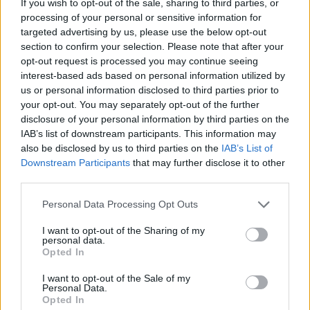
If you wish to opt-out of the sale, sharing to third parties, or
24 juillet 2026
processing of your personal or sensitive information for
targeted advertising by us, please use the below opt-out
section to confirm your selection. Please note that after your
opt-out request is processed you may continue seeing
interest-based ads based on personal information utilized by
us or personal information disclosed to third parties prior to
your opt-out. You may separately opt-out of the further
disclosure of your personal information by third parties on the
IAB’s list of downstream participants. This information may
also be disclosed by us to third parties on the
IAB’s List of
Downstream Participants
that may further disclose it to other
third parties.
Personal Data Processing Opt Outs
I want to opt-out of the Sharing of my
personal data.
Inès Reg et Natasha St-Pier : Un SMS d’excuse
Opted In
dévoilé, une affaire qui rebondit
I want to opt-out of the Sale of my
25 mars 2024
Personal Data.
Opted In