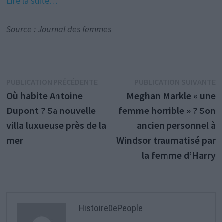
Lire la suite…
Source : Journal des femmes
Navigation
Publication
P
PUBLICATION PRÉCÉDENTE
PUBLICATION SUIVANTE
précédente :
s
Où habite Antoine
Meghan Markle « une
de
Dupont ? Sa nouvelle
femme horrible » ? Son
l’article
villa luxueuse près de la
ancien personnel à
mer
Windsor traumatisé par
la femme d’Harry
HistoireDePeople