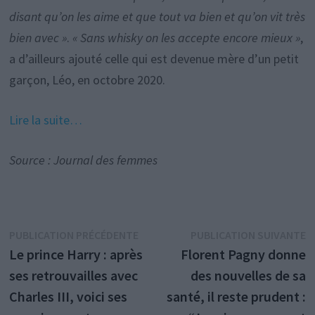
disant qu’on les aime et que tout va bien et qu’on vit très
bien avec »
.
« Sans whisky on les accepte encore mieux »
,
a d’ailleurs ajouté celle qui est devenue mère d’un petit
garçon, Léo, en octobre 2020.
Lire la suite…
Source : Journal des femmes
Navigation
Publication
P
PUBLICATION PRÉCÉDENTE
PUBLICATION SUIVANTE
précédente :
s
Le prince Harry : après
Florent Pagny donne
de
ses retrouvailles avec
des nouvelles de sa
l’article
Charles III, voici ses
santé, il reste prudent :