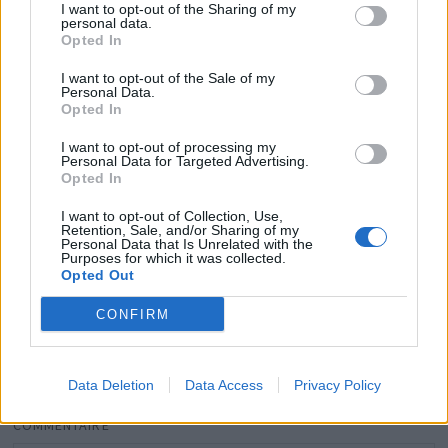
I want to opt-out of the Sharing of my
personal data.
Opted In
I want to opt-out of the Sale of my
Personal Data.
Opted In
Viviana Pisacane remporte Top Chef 2026 : au fait,
I want to opt-out of processing my
combien ça coûte de manger dans son restaurant
Personal Data for Targeted Advertising.
lyonnais ?
Opted In
12 juin 2026
I want to opt-out of Collection, Use,
Retention, Sale, and/or Sharing of my
Personal Data that Is Unrelated with the
Purposes for which it was collected.
Opted Out
Laisser un commentaire
CONFIRM
Votre adresse e-mail ne sera pas publiée.
Les champs
obligatoires sont indiqués avec
*
Data Deletion
Data Access
Privacy Policy
COMMENTAIRE
*