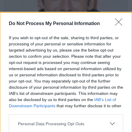
Do Not Process My Personal Information
If you wish to opt-out of the sale, sharing to third parties, or
processing of your personal or sensitive information for
Patrick Bruel : sa compagne Clémence, son ex
targeted advertising by us, please use the below opt-out
Amanda Sthers, ses fils Léon et Oscar… Ces piliers
section to confirm your selection. Please note that after your
opt-out request is processed you may continue seeing
sur lesquels il peut compter
interest-based ads based on personal information utilized by
12 juin 2026
us or personal information disclosed to third parties prior to
your opt-out. You may separately opt-out of the further
disclosure of your personal information by third parties on the
IAB’s list of downstream participants. This information may
also be disclosed by us to third parties on the
IAB’s List of
Downstream Participants
that may further disclose it to other
third parties.
Personal Data Processing Opt Outs