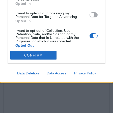
Opted In
30 mai 2024
I want to opt-out of processing my
Personal Data for Targeted Advertising.
Opted In
Laisser un commentaire
I want to opt-out of Collection, Use,
Retention, Sale, and/or Sharing of my
Personal Data that Is Unrelated with the
Votre adresse e-mail ne sera pas publiée.
Les champs
Purposes for which it was collected.
Opted Out
obligatoires sont indiqués avec
*
CONFIRM
COMMENTAIRE
*
Data Deletion
Data Access
Privacy Policy