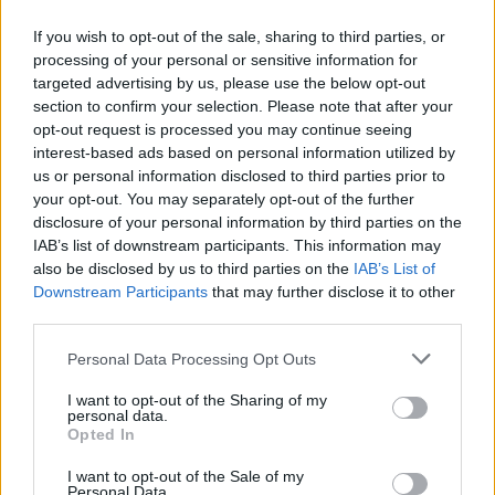
Qui est cette personnalité politique que Cyril Hanouna
If you wish to opt-out of the sale, sharing to third parties, or
a reçu chez lui ?
processing of your personal or sensitive information for
targeted advertising by us, please use the below opt-out
17 juillet 2024
section to confirm your selection. Please note that after your
opt-out request is processed you may continue seeing
interest-based ads based on personal information utilized by
us or personal information disclosed to third parties prior to
your opt-out. You may separately opt-out of the further
disclosure of your personal information by third parties on the
IAB’s list of downstream participants. This information may
also be disclosed by us to third parties on the
IAB’s List of
Downstream Participants
that may further disclose it to other
third parties.
Personal Data Processing Opt Outs
I want to opt-out of the Sharing of my
personal data.
Opted In
Les confidences de la mère d’Emmanuel Macron sur
I want to opt-out of the Sale of my
Brigitte Macron !
Personal Data.