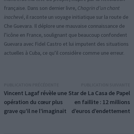
française. Dans son dernier livre,
Chagrin d’un chant
inachevé
, il raconte un voyage initiatique sur la route de
Che Guevara. Il déplore une mauvaise connaissance de
l’icône en France, soulignant que beaucoup confondent
Guevara avec Fidel Castro et lui imputent des situations
actuelles à Cuba, ce qu’il considère comme une erreur.
Navigation
Publication
P
PUBLICATION PRÉCÉDENTE
PUBLICATION SUIVANTE
précédente :
s
Vincent Lagaf révèle une
Star de La Casa de Papel
de
opération du cœur plus
en faillite : 12 millions
l’article
grave qu’il ne l’imaginait
d’euros d’endettement