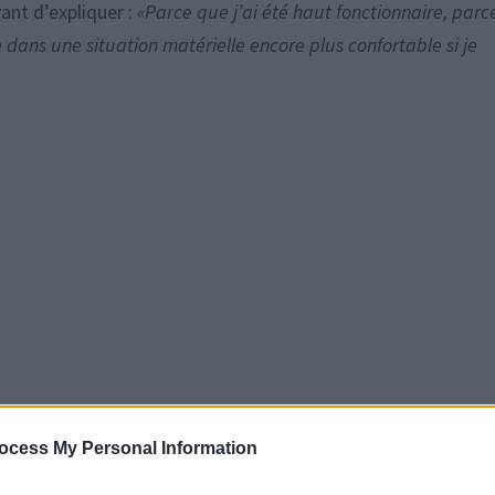
Avant d’expliquer :
«Parce que j’ai été haut fonctionnaire, parc
 dans une situation matérielle encore plus confortable si je
ocess My Personal Information