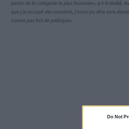
partie de la catégorie la plus favorisée»
, a-t-il révélé. 
que j’ai occupé des mandats, j’aurai pu être sans doute
n’avais pas fait de politique»
.
Do Not Pr