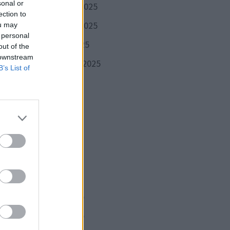
sonal or
décembre 2025
ection to
novembre 2025
ou may
 personal
octobre 2025
out of the
 downstream
septembre 2025
B’s List of
août 2025
juillet 2025
à
juin 2025
ef
mai 2025
e
avril 2025
t
mars 2025
st le
février 2025
il
janvier 2025