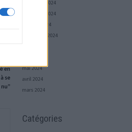
décembre 2024
novembre 2024
octobre 2024
septembre 2024
juillet 2024
juin 2024
Publication
VANTE
mai 2024
suivante :
é en
 à se
avril 2024
 nu”
mars 2024
Catégories