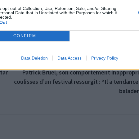
o opt-out of Collection, Use, Retention, Sale, and/or Sharing
ersonal Data that Is Unrelated with the Purposes for which it
lected.
Out
CONFIRM
Data Deletion
Data Access
Privacy Policy
PUBLICATION SUI
star
Patrick Bruel, son comportement inappropri
coulisses d’un festival ressurgit : “Il a tendance
balader