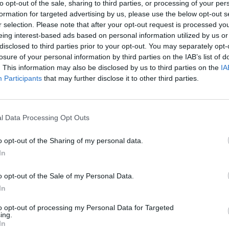
to opt-out of the sale, sharing to third parties, or processing of your per
formation for targeted advertising by us, please use the below opt-out s
r selection. Please note that after your opt-out request is processed y
eing interest-based ads based on personal information utilized by us or
disclosed to third parties prior to your opt-out. You may separately opt-
losure of your personal information by third parties on the IAB’s list of
. This information may also be disclosed by us to third parties on the
IA
Participants
that may further disclose it to other third parties.
ulaire dit que beaucoup de politiques s’enrichissent…»
. Ce 
l Data Processing Opt Outs
r à ça»
. Le député a ensuite rappelé que lorsqu’il a été élu ch
o opt-out of the Sharing of my personal data.
blique de 30%»
, précisant qu’elle est :
«à 13 000 euros net»
. L
In
ne un smic, on peut considérer que c’est 10 fois plus. C’est
 quand même que l’on ait des personnalités qui s’y consacren
o opt-out of the Sale of my Personal Data.
In
ques qui soient rémunérés à un niveau de responsabilité qui e
ne va regarder ce que gagne un cadre dans le secteur privé, 
to opt-out of processing my Personal Data for Targeted
ing.
In