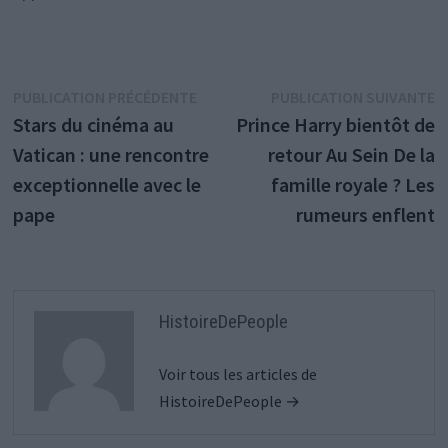
Navigation
Publication
P
PUBLICATION PRÉCÉDENTE
PUBLICATION SUIVANTE
précédente :
s
Stars du cinéma au
Prince Harry bientôt de
de
Vatican : une rencontre
retour Au Sein De la
l’article
exceptionnelle avec le
famille royale ? Les
pape
rumeurs enflent
HistoireDePeople
Voir tous les articles de
HistoireDePeople →