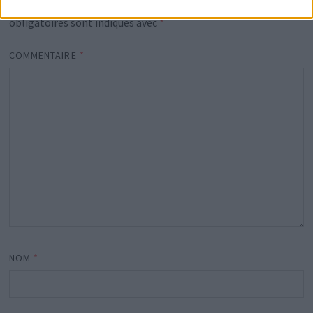
Votre adresse e-mail ne sera pas publiée.
Les champs
obligatoires sont indiqués avec
*
COMMENTAIRE
*
NOM
*