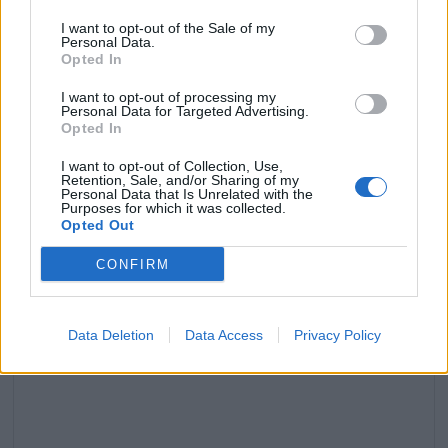
I want to opt-out of the Sale of my
Personal Data.
Meghan Markle : ses exigences surprenantes lors
Opted In
d’un voyage humanitaire
I want to opt-out of processing my
4 décembre 2025
Personal Data for Targeted Advertising.
Opted In
I want to opt-out of Collection, Use,
Retention, Sale, and/or Sharing of my
Personal Data that Is Unrelated with the
Laisser un commentaire
Purposes for which it was collected.
Opted Out
Votre adresse e-mail ne sera pas publiée.
Les champs
CONFIRM
obligatoires sont indiqués avec
*
COMMENTAIRE
*
Data Deletion
Data Access
Privacy Policy