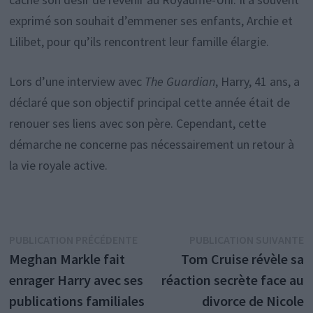
exprimé son souhait d’emmener ses enfants, Archie et
Lilibet, pour qu’ils rencontrent leur famille élargie.
Lors d’une interview avec
The Guardian
, Harry, 41 ans, a
déclaré que son objectif principal cette année était de
renouer ses liens avec son père. Cependant, cette
démarche ne concerne pas nécessairement un retour à
la vie royale active.
Navigation
Publication
P
PUBLICATION PRÉCÉDENTE
PUBLICATION SUIVANTE
précédente :
s
Meghan Markle fait
Tom Cruise révèle sa
de
enrager Harry avec ses
réaction secrète face au
l’article
publications familiales
divorce de Nicole