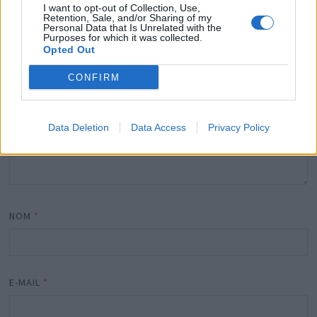
I want to opt-out of Collection, Use,
COMMENTAIRE
*
Retention, Sale, and/or Sharing of my
Personal Data that Is Unrelated with the
Purposes for which it was collected.
Opted Out
CONFIRM
Data Deletion
Data Access
Privacy Policy
NOM
*
E-MAIL
*