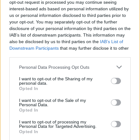
opt-out request is processed you may continue seeing
interest-based ads based on personal information utilized by
us or personal information disclosed to third parties prior to
your opt-out. You may separately opt-out of the further
disclosure of your personal information by third parties on the
IAB’s list of downstream participants. This information may
also be disclosed by us to third parties on the
IAB’s List of
Downstream Participants
that may further disclose it to other
Emmanuel Macron : quartier ultra luxueux, boutiques
third parties.
de luxe, beau parquet… le palais présidentiel en passe
de déménager ?
Personal Data Processing Opt Outs
3 avril 2025
I want to opt-out of the Sharing of my
personal data.
Opted In
I want to opt-out of the Sale of my
Personal Data.
Laisser un commentaire
Opted In
Votre adresse e-mail ne sera pas publiée.
Les champs
I want to opt-out of processing my
Personal Data for Targeted Advertising.
obligatoires sont indiqués avec
*
Opted In