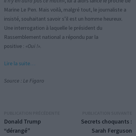
il n’y en aura pas ce matin»
, lui a alors lancé le proche de
Marine Le Pen. Mais voilà, malgré tout, le journaliste a
insisté, souhaitant savoir s’il est un homme heureux.
Une interrogation à laquelle le président du
Rassemblement national a répondu par la
positive :
«Oui !»
.
Lire la suite…
Source : Le Figaro
Navigation
Publication
P
PUBLICATION PRÉCÉDENTE
PUBLICATION SUIVANTE
précédente :
s
Donald Trump
Secrets choquants :
de
“dérangé”
Sarah Ferguson