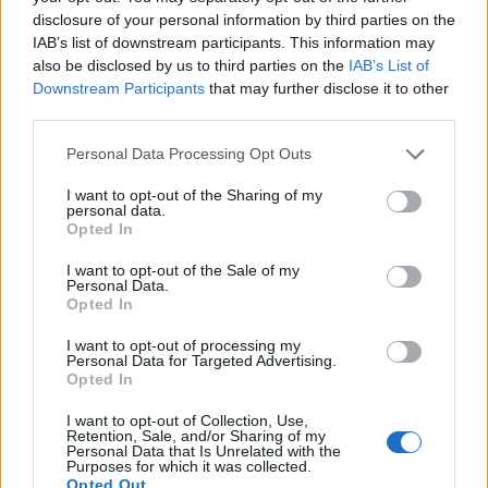
disclosure of your personal information by third parties on the
IAB’s list of downstream participants. This information may
also be disclosed by us to third parties on the
IAB’s List of
Downstream Participants
that may further disclose it to other
third parties.
Personal Data Processing Opt Outs
Demi Moore révèle une anecdote choc sur Tom
I want to opt-out of the Sharing of my
Cruise et sa grossesse
personal data.
Opted In
27 octobre 2025
I want to opt-out of the Sale of my
Personal Data.
Opted In
I want to opt-out of processing my
Personal Data for Targeted Advertising.
Opted In
I want to opt-out of Collection, Use,
Retention, Sale, and/or Sharing of my
Personal Data that Is Unrelated with the
Purposes for which it was collected.
Opted Out