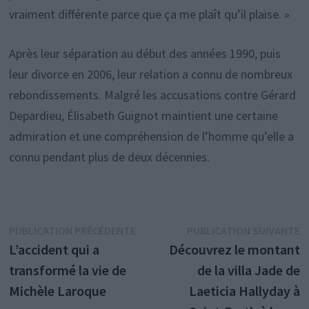
vraiment différente parce que ça me plaît qu’il plaise. »
Après leur séparation au début des années 1990, puis
leur divorce en 2006, leur relation a connu de nombreux
rebondissements. Malgré les accusations contre Gérard
Depardieu, Élisabeth Guignot maintient une certaine
admiration et une compréhension de l’homme qu’elle a
connu pendant plus de deux décennies.
Navigation
Publication
P
PUBLICATION PRÉCÉDENTE
PUBLICATION SUIVANTE
précédente :
s
L’accident qui a
Découvrez le montant
de
transformé la vie de
de la villa Jade de
l’article
Michèle Laroque
Laeticia Hallyday à