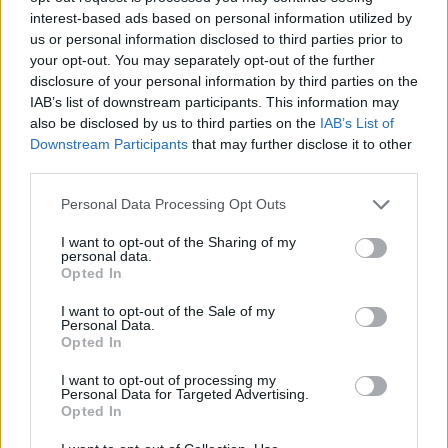
interest-based ads based on personal information utilized by
us or personal information disclosed to third parties prior to
your opt-out. You may separately opt-out of the further
disclosure of your personal information by third parties on the
IAB’s list of downstream participants. This information may
also be disclosed by us to third parties on the
IAB’s List of
Downstream Participants
that may further disclose it to other
third parties.
Pourquoi Gims a refusé de Chanter aux JO de Paris ?
Personal Data Processing Opt Outs
7 juin 2024
I want to opt-out of the Sharing of my
personal data.
Opted In
I want to opt-out of the Sale of my
Laisser un commentaire
Personal Data.
Opted In
Votre adresse e-mail ne sera pas publiée.
Les champs
I want to opt-out of processing my
obligatoires sont indiqués avec
*
Personal Data for Targeted Advertising.
Opted In
COMMENTAIRE
*