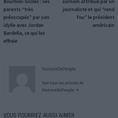
Bourbon-Siciles : ses
surnom attribué par un
l’article
parents “très
journaliste et qui “rend
préoccupés” par son
fou” le président
idylle avec Jordan
américain
Bardella, ce qui les
effraie
HistoireDePeople
Voir tous les articles de
HistoireDePeople →
VOUS POURRIEZ AUSSI AIMER