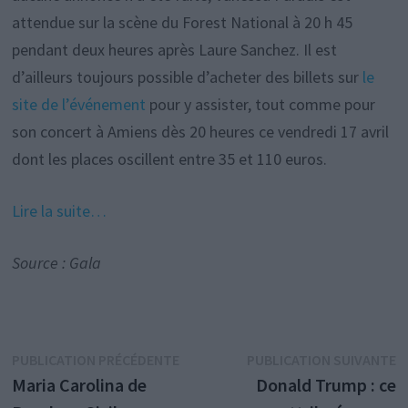
attendue sur la scène du Forest National à 20 h 45
pendant deux heures après Laure Sanchez. Il est
d’ailleurs toujours possible d’acheter des billets sur
le
site de l’événement
pour y assister, tout comme pour
son concert à Amiens dès 20 heures ce vendredi 17 avril
dont les places oscillent entre 35 et 110 euros.
Lire la suite…
Source : Gala
Navigation
Publication
P
PUBLICATION PRÉCÉDENTE
PUBLICATION SUIVANTE
précédente :
s
Maria Carolina de
Donald Trump : ce
de