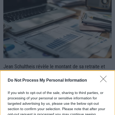
Jean Schultheis révèle le montant de sa retraite et
ses combats financiers inattendus
Do Not Process My Personal Information
5 juin 2026
If you wish to opt-out of the sale, sharing to third parties, or
processing of your personal or sensitive information for
targeted advertising by us, please use the below opt-out
section to confirm your selection. Please note that after your
opt-out request is processed you may continue seeing