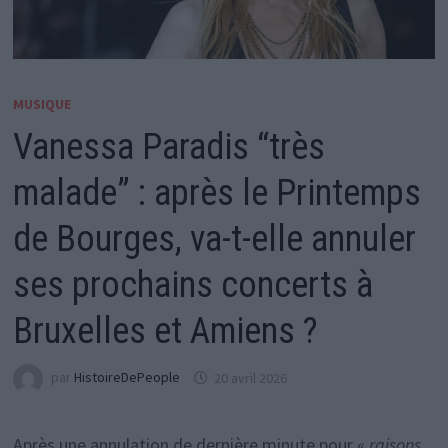
MUSIQUE
Vanessa Paradis “très
malade” : après le Printemps
de Bourges, va-t-elle annuler
ses prochains concerts à
Bruxelles et Amiens ?
par
HistoireDePeople
20 avril 2026
Après une annulation de dernière minute pour «
raisons