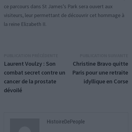
ce parcours dans St James’s Park sera ouvert aux
visiteurs, leur permettant de découvrir cet hommage à
la reine Elizabeth II.
Navigation
Publication
P
PUBLICATION PRÉCÉDENTE
PUBLICATION SUIVANTE
précédente :
s
Laurent Voulzy : Son
Christine Bravo quitte
de
combat secret contre un
Paris pour une retraite
l’article
cancer de la prostate
idyllique en Corse
dévoilé
HistoireDePeople