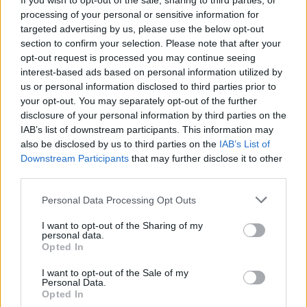
If you wish to opt-out of the sale, sharing to third parties, or
Charles menace de retirer ses titres à son frère
processing of your personal or sensitive information for
targeted advertising by us, please use the below opt-out
Prince Andrew
section to confirm your selection. Please note that after your
22 octobre 2025
opt-out request is processed you may continue seeing
interest-based ads based on personal information utilized by
us or personal information disclosed to third parties prior to
your opt-out. You may separately opt-out of the further
disclosure of your personal information by third parties on the
IAB’s list of downstream participants. This information may
also be disclosed by us to third parties on the
IAB’s List of
Downstream Participants
that may further disclose it to other
third parties.
Personal Data Processing Opt Outs
I want to opt-out of the Sharing of my
personal data.
Opted In
I want to opt-out of the Sale of my
Le prince William, futur roi : ces mesures drastiques
Personal Data.
Opted In
qu’il compte prendre dès son accession au trône