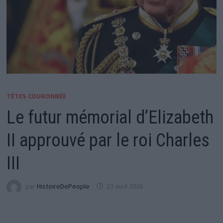
TÊTES COURONNÉE
Le futur mémorial d’Elizabeth
II approuvé par le roi Charles
III
par
HistoireDePeople
23 avril 2026