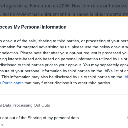
 refuges de sa Fondation en 2006. Nos confrères ont ensuite
r, qui ne revient pas uniquement à la cause la plus important
 de toute la valeur du patrimoine de sa mère. Cela inclut
ocess My Personal Information
 moment été léguée à sa Fondation. Guyslaine Calmels-Bock
a tenu à faire une mise au point en assurant que
« ce ne sera 
to opt-out of the sale, sharing to third parties, or processing of your per
formation for targeted advertising by us, please use the below opt-out s
ion financière et immobilière.
« On se tutoie avec son fils, on
r selection. Please note that after your opt-out request is processed y
aires ont été faits et tout est déjà presque prêt »,
a-t-elle expl
eing interest-based ads based on personal information utilized by us or
pre et organisée pour que chacune des deux parts soit satisf
disclosed to third parties prior to your opt-out. You may separately opt-
losure of your personal information by third parties on the IAB’s list of
. This information may also be disclosed by us to third parties on the
IA
Participants
that may further disclose it to other third parties.
l Data Processing Opt Outs
o opt-out of the Sharing of my personal data.
In