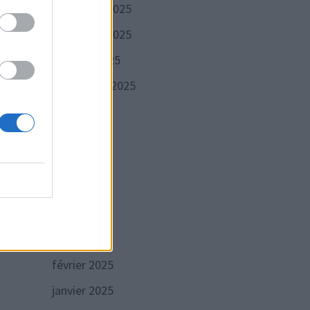
décembre 2025
Publication
VANTE
novembre 2025
suivante :
cués
octobre 2025
antes
ages
septembre 2025
août 2025
juillet 2025
juin 2025
mai 2025
avril 2025
mars 2025
février 2025
janvier 2025