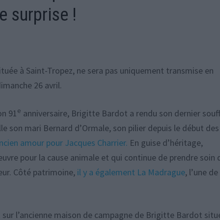
e surprise !
située à Saint-Tropez, ne sera pas uniquement transmise en
imanche 26 avril.
e
on 91
anniversaire, Brigitte Bardot a rendu son dernier souff
le son mari Bernard d’Ormale, son pilier depuis le début des
ncien amour pour Jacques Charrier.
En guise d’héritage,
uvre pour la cause animale et qui continue de prendre soin 
eur. Côté patrimoine,
il y a également La Madrague
, l’une de
t sur l’ancienne maison de campagne de Brigitte Bardot situ