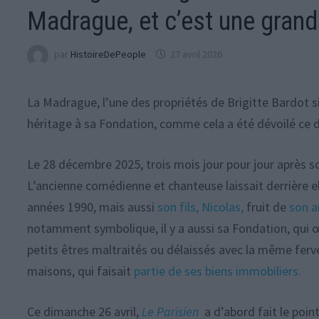
Madrague, et c’est une grand
par
HistoireDePeople
27 avril 2026
La Madrague, l’une des propriétés de Brigitte Bardot 
héritage à sa Fondation, comme cela a été dévoilé ce d
Le 28 décembre 2025, trois mois jour pour jour après s
L’ancienne comédienne et chanteuse laissait derrière el
années 1990, mais aussi
son fils, Nicolas,
fruit de
son a
notamment symbolique, il y a aussi sa Fondation, qui œ
petits êtres maltraités ou délaissés avec la même ferv
maisons, qui faisait
partie de ses biens immobiliers.
Ce dimanche 26 avril,
Le Parisien
a d’abord fait le poin