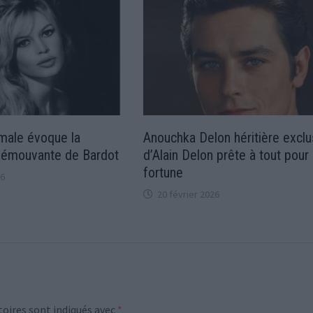
male évoque la
Anouchka Delon héritière exclu
t émouvante de Bardot
d’Alain Delon prête à tout pour
fortune
26
20 février 2026
oires sont indiqués avec
*