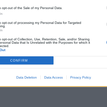
PUBLICATION SUI
o opt-out of the Sale of my Personal Data.
fite
À Washington, Donald et Melania Trump éva
In
d’urgence après des tirs : les impressionn
to opt-out of processing my Personal Data for Targeted
ing.
im
In
o opt-out of Collection, Use, Retention, Sale, and/or Sharing
ersonal Data that Is Unrelated with the Purposes for which it
lected.
Out
CONFIRM
ople →
Data Deletion
Data Access
Privacy Policy