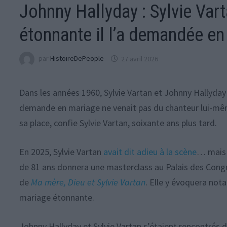
Johnny Hallyday : Sylvie Var
étonnante il l’a demandée e
par
HistoireDePeople
27 avril 2026
Dans les années 1960, Sylvie Vartan et Johnny Hallyday 
demande en mariage ne venait pas du chanteur lui-même.
sa place, confie Sylvie Vartan, soixante ans plus tard.
En 2025, Sylvie Vartan
avait dit adieu à la scène
… mais 
de 81 ans donnera une masterclass au Palais des Congrè
de
Ma mère, Dieu et Sylvie Vartan
. Elle y évoquera n
mariage étonnante.
Johnny Hallyday et Sylvie Vartan s’étaient rencontrés d