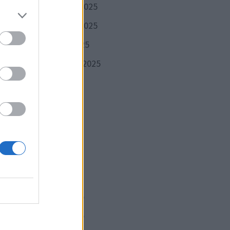
décembre 2025
novembre 2025
octobre 2025
septembre 2025
août 2025
juillet 2025
Publication
VANTE
juin 2025
suivante :
 fait
mai 2025
toile
avril 2025
mars 2025
février 2025
janvier 2025