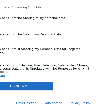
l Data Processing Opt Outs
o opt-out of the Sharing of my personal data.
In
o opt-out of the Sale of my Personal Data.
In
to opt-out of processing my Personal Data for Targeted
ing.
PUBLICATION SUI
In
Patrick Sébastien clash Delphine Ernotte et
o opt-out of Collection, Use, Retention, Sale, and/or Sharing
 le
exploser la 
ersonal Data that Is Unrelated with the Purposes for which it
lected.
Out
CONFIRM
Data Deletion
Data Access
Privacy Policy