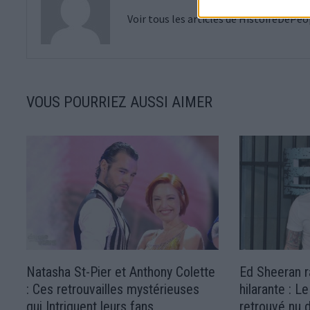
Voir tous les articles de HistoireDePe
VOUS POURRIEZ AUSSI AIMER
Natasha St-Pier et Anthony Colette
Ed Sheeran 
: Ces retrouvailles mystérieuses
hilarante : L
qui Intriguent leurs fans
retrouvé nu d