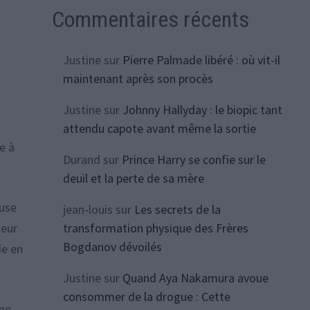
Commentaires récents
Justine
sur
Pierre Palmade libéré : où vit-il
maintenant après son procès
Justine
sur
Johnny Hallyday : le biopic tant
attendu capote avant même la sortie
e à
Durand
sur
Prince Harry se confie sur le
deuil et la perte de sa mère
euse
jean-louis
sur
Les secrets de la
transformation physique des Frères
teur
Bogdanov dévoilés
e en
Justine
sur
Quand Aya Nakamura avoue
consommer de la drogue : Cette
ine