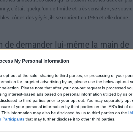
ny, c’était quelqu’un de timide et très sensible », se souvie
itables icônes des yéyés, ils se marient en 1965 et elle donne
ran de demander lui-même la main de
ocess My Personal Information
e francophones, la réalité n’est pas toujours aussi charmant
to opt-out of the sale, sharing to third parties, or processing of your per
formation for targeted advertising by us, please use the below opt-out s
ar exemple, Johnny Hallyday a fait les choses de manière trè
r selection. Please note that after your opt-out request is processed y
demander ! », révèle l’octogénaire.
eing interest-based ads based on personal information utilized by us or
disclosed to third parties prior to your opt-out. You may separately opt-
losure of your personal information by third parties on the IAB’s list of
sionné son secrétaire, Jean-Pierre Pierre-Bloch, pour soume
. This information may also be disclosed by us to third parties on the
IA
ès étonnée car nous nous aimions très fort. Entre nous, c’étai
Participants
that may further disclose it to other third parties.
rd. Leur mariage, fait de hauts et de bas, s’est soldé par un