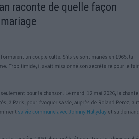
tan raconte de quelle façon
n mariage
formaient un couple culte. S’ils se sont mariés en 1965, la
 Trop timide, il avait missionné son secrétaire pour le fair
seulement pour la chanson. Le mardi 12 mai 2026, la chant
s, à Paris, pour évoquer sa vie, auprès de Roland Perez, au
otamment
sa vie commune avec Johnny Hallyday
et sa demand
ans les années 1960 alors qu’ils étaient tous les deux en ple