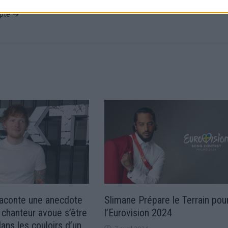
ople →
raconte une anecdote
Slimane Prépare le Terrain pou
e chanteur avoue s’être
l’Eurovision 2024
ans les couloirs d’un