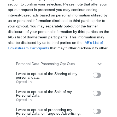
section to confirm your selection. Please note that after your
opt-out request is processed you may continue seeing
interest-based ads based on personal information utilized by
us or personal information disclosed to third parties prior to
your opt-out. You may separately opt-out of the further
disclosure of your personal information by third parties on the
IAB’s list of downstream participants. This information may
also be disclosed by us to third parties on the
IAB’s List of
Downstream Participants
that may further disclose it to other
third parties.
Personal Data Processing Opt Outs
I want to opt-out of the Sharing of my
personal data.
Patrick Fiori à l’Eurovision : le chanteur fait une
Opted In
grande annonce !
I want to opt-out of the Sale of my
Personal Data.
21 octobre 2025
Opted In
I want to opt-out of processing my
Personal Data for Targeted Advertising.