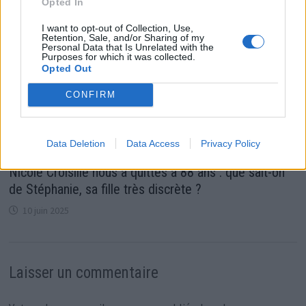
Opted In
I want to opt-out of Collection, Use,
Retention, Sale, and/or Sharing of my
Personal Data that Is Unrelated with the
Purposes for which it was collected.
Opted Out
CONFIRM
Data Deletion
Data Access
Privacy Policy
Nicole Croisille nous a quittés à 88 ans : que sait-on
de Stéphanie, sa fille très discrète ?
10 juin 2025
Laisser un commentaire