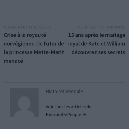
Navigation
Publication
P
PUBLICATION PRÉCÉDENTE
PUBLICATION SUIVANTE
précédente :
s
Crise à la royauté
15 ans après le mariage
de
norvégienne : le futur de
royal de Kate et William
l’article
la princesse Mette-Marit
découvrez ses secrets
menacé
HistoireDePeople
Voir tous les articles de
HistoireDePeople →