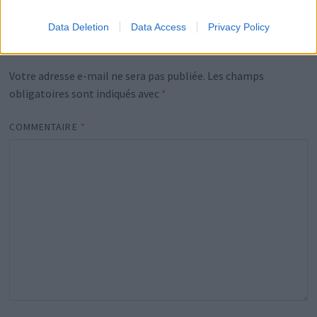
Data Deletion
Data Access
Privacy Policy
Laisser un commentaire
Votre adresse e-mail ne sera pas publiée.
Les champs
obligatoires sont indiqués avec
*
COMMENTAIRE
*