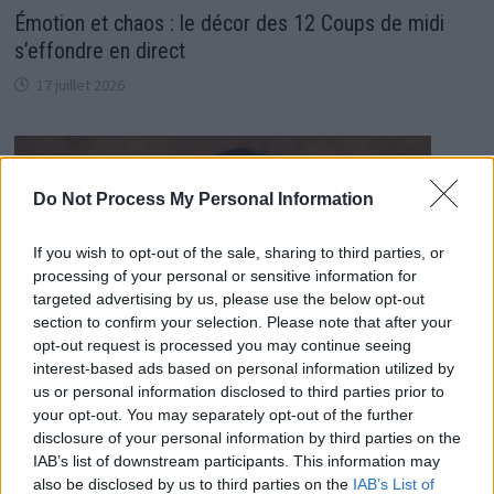
Émotion et chaos : le décor des 12 Coups de midi
s’effondre en direct
17 juillet 2026
Do Not Process My Personal Information
If you wish to opt-out of the sale, sharing to third parties, or
processing of your personal or sensitive information for
targeted advertising by us, please use the below opt-out
section to confirm your selection. Please note that after your
opt-out request is processed you may continue seeing
interest-based ads based on personal information utilized by
us or personal information disclosed to third parties prior to
your opt-out. You may separately opt-out of the further
disclosure of your personal information by third parties on the
Malaise d’Inès Reg dans « Danse avec les Stars » :
IAB’s list of downstream participants. This information may
also be disclosed by us to third parties on the
IAB’s List of
Les Révélations d’Adeline Toniutti