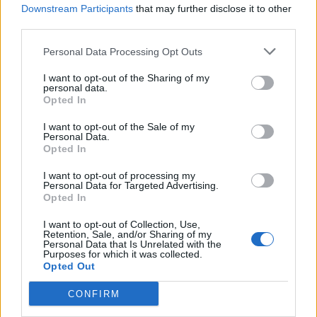
Downstream Participants
that may further disclose it to other
8 avril 2024
third parties.
Personal Data Processing Opt Outs
I want to opt-out of the Sharing of my
personal data.
Opted In
I want to opt-out of the Sale of my
Personal Data.
Opted In
I want to opt-out of processing my
Personal Data for Targeted Advertising.
Opted In
I want to opt-out of Collection, Use,
Retention, Sale, and/or Sharing of my
Personal Data that Is Unrelated with the
Thierry Ardisson et son héritage : qu’a-t-il légué à ses
Purposes for which it was collected.
Opted Out
proches ? « Je ne suis pas riche… »
21 juillet 2025
CONFIRM