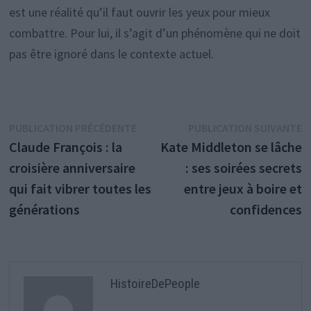
est une réalité qu’il faut ouvrir les yeux pour mieux
combattre. Pour lui, il s’agit d’un phénomène qui ne doit
pas être ignoré dans le contexte actuel.
Navigation
Publication
P
PUBLICATION PRÉCÉDENTE
PUBLICATION SUIVANTE
précédente :
s
Claude François : la
Kate Middleton se lâche
de
croisière anniversaire
: ses soirées secrets
l’article
qui fait vibrer toutes les
entre jeux à boire et
générations
confidences
HistoireDePeople