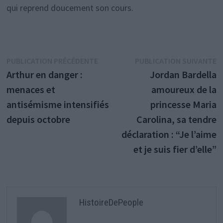
qui reprend doucement son cours.
Navigation
Publication
P
PUBLICATION PRÉCÉDENTE
PUBLICATION SUIVANTE
précédente :
s
Arthur en danger :
Jordan Bardella
de
menaces et
amoureux de la
l’article
antisémisme intensifiés
princesse Maria
depuis octobre
Carolina, sa tendre
déclaration : “Je l’aime
et je suis fier d’elle”
HistoireDePeople