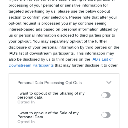
Kate Middleton face au cancer : très affecté, son
processing of your personal or sensitive information for
targeted advertising by us, please use the below opt-out
frère James se confie à cœur ouvert
section to confirm your selection. Please note that after your
15 mai 2025
opt-out request is processed you may continue seeing
interest-based ads based on personal information utilized by
us or personal information disclosed to third parties prior to
your opt-out. You may separately opt-out of the further
disclosure of your personal information by third parties on the
IAB’s list of downstream participants. This information may
also be disclosed by us to third parties on the
IAB’s List of
Downstream Participants
that may further disclose it to other
third parties.
Personal Data Processing Opt Outs
I want to opt-out of the Sharing of my
personal data.
Opted In
I want to opt-out of the Sale of my
Le Prince Harry réclame des millions d’indemnites
Personal Data.
contre le Daily Mail
Opted In