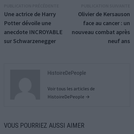
Navigation
Publication
P
PUBLICATION PRÉCÉDENTE
PUBLICATION SUIVANTE
précédente :
s
Une actrice de Harry
Olivier de Kersauson
de
Potter dévoile une
face au cancer : un
l’article
anecdote INCROYABLE
nouveau combat après
sur Schwarzenegger
neuf ans
HistoireDePeople
Voir tous les articles de
HistoireDePeople →
VOUS POURRIEZ AUSSI AIMER