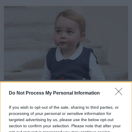
Kate Middleton et William font une grande annonce :
Do Not Process My Personal Information
George, Charlotte et Louis n’y sont pas pour rien
22 septembre 2025
If you wish to opt-out of the sale, sharing to third parties, or
processing of your personal or sensitive information for
targeted advertising by us, please use the below opt-out
section to confirm your selection. Please note that after your
opt-out request is processed you may continue seeing