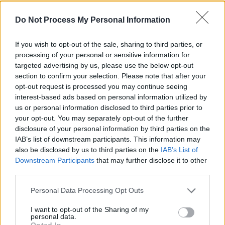
Do Not Process My Personal Information
If you wish to opt-out of the sale, sharing to third parties, or
processing of your personal or sensitive information for
targeted advertising by us, please use the below opt-out
Disgrâce de l’ex-prince Andrew : ni William, ni Charles
section to confirm your selection. Please note that after your
III, ce membre de la famille royale a lui avoir tourné le
opt-out request is processed you may continue seeing
dos en premier
interest-based ads based on personal information utilized by
us or personal information disclosed to third parties prior to
18 mai 2026
your opt-out. You may separately opt-out of the further
disclosure of your personal information by third parties on the
IAB’s list of downstream participants. This information may
also be disclosed by us to third parties on the
IAB’s List of
Downstream Participants
that may further disclose it to other
third parties.
Personal Data Processing Opt Outs
I want to opt-out of the Sharing of my
personal data.
Opted In