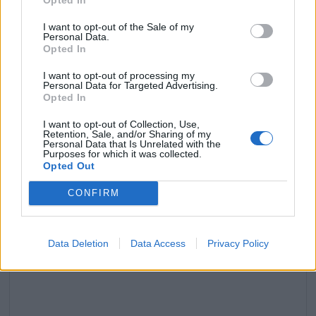
I want to opt-out of the Sale of my
Personal Data.
Opted In
Le baiser passionné de Meghan et Harry fait le buzz
I want to opt-out of processing my
Personal Data for Targeted Advertising.
20 novembre 2025
Opted In
I want to opt-out of Collection, Use,
Retention, Sale, and/or Sharing of my
Personal Data that Is Unrelated with the
Laisser un commentaire
Purposes for which it was collected.
Opted Out
Votre adresse e-mail ne sera pas publiée.
Les champs
CONFIRM
obligatoires sont indiqués avec
*
COMMENTAIRE
*
Data Deletion
Data Access
Privacy Policy