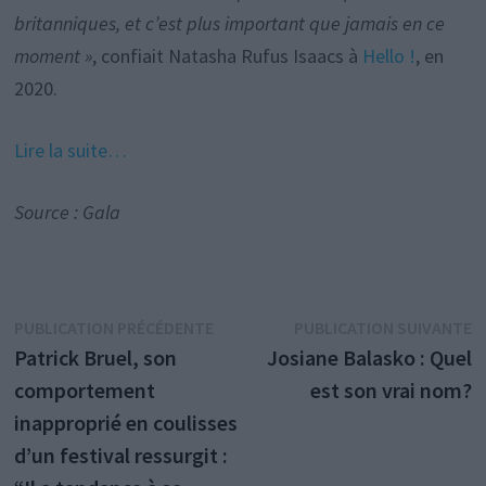
britanniques, et c’est plus important que jamais en ce
moment »
, confiait Natasha Rufus Isaacs à
Hello !
, en
2020.
Lire la suite…
Source : Gala
Navigation
Publication
P
PUBLICATION PRÉCÉDENTE
PUBLICATION SUIVANTE
précédente :
s
Patrick Bruel, son
Josiane Balasko : Quel
de
comportement
est son vrai nom?
l’article
inapproprié en coulisses
d’un festival ressurgit :