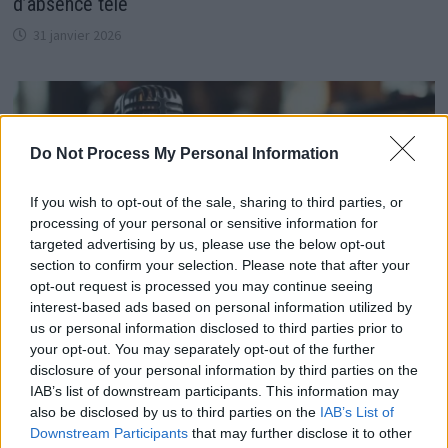
d’absence télé
31 janvier 2026
Do Not Process My Personal Information
If you wish to opt-out of the sale, sharing to third parties, or
processing of your personal or sensitive information for
targeted advertising by us, please use the below opt-out
section to confirm your selection. Please note that after your
opt-out request is processed you may continue seeing
interest-based ads based on personal information utilized by
us or personal information disclosed to third parties prior to
your opt-out. You may separately opt-out of the further
Isabelle Morini-Bosc quitte RTL après 30 ans de
disclosure of your personal information by third parties on the
chronique emblématique
IAB’s list of downstream participants. This information may
also be disclosed by us to third parties on the
IAB’s List of
1 novembre 2025
Downstream Participants
that may further disclose it to other