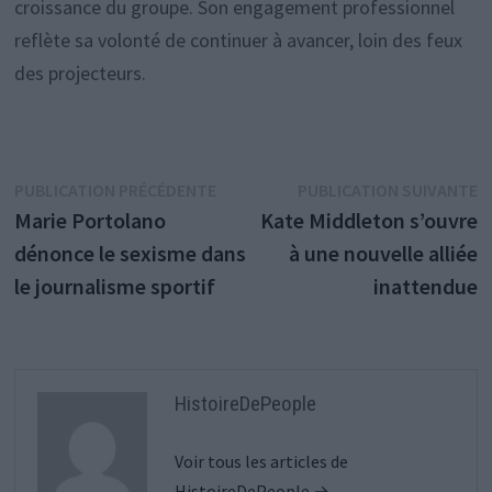
croissance du groupe. Son engagement professionnel
reflète sa volonté de continuer à avancer, loin des feux
des projecteurs.
Navigation
Publication
P
PUBLICATION PRÉCÉDENTE
PUBLICATION SUIVANTE
précédente :
s
Marie Portolano
Kate Middleton s’ouvre
de
dénonce le sexisme dans
à une nouvelle alliée
l’article
le journalisme sportif
inattendue
HistoireDePeople
Voir tous les articles de
HistoireDePeople →