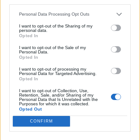
third parties.
Personal Data Processing Opt Outs
I want to opt-out of the Sharing of my
personal data.
Opted In
I want to opt-out of the Sale of my
Personal Data.
Opted In
I want to opt-out of processing my
Personal Data for Targeted Advertising.
Opted In
I want to opt-out of Collection, Use,
Nikos Aliagas se confie sur ses premiers problèmes
Retention, Sale, and/or Sharing of my
Personal Data that Is Unrelated with the
de santé dès la naissance
Purposes for which it was collected.
Opted Out
22 juin 2026
CONFIRM