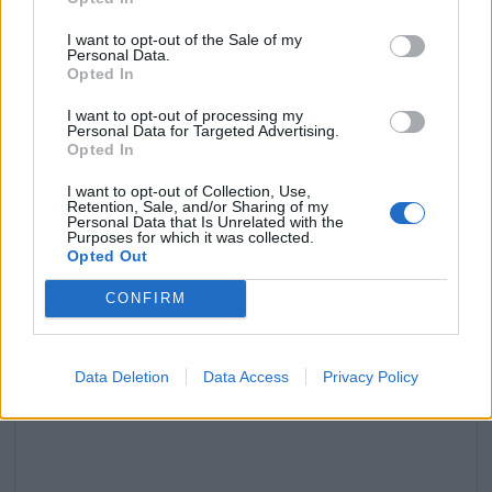
I want to opt-out of the Sale of my
Personal Data.
The Voice : Qui est cette candidate qui a abandonné
Opted In
la compétition à quelques jours de la finale ?
I want to opt-out of processing my
Personal Data for Targeted Advertising.
18 mai 2024
Opted In
I want to opt-out of Collection, Use,
Retention, Sale, and/or Sharing of my
Personal Data that Is Unrelated with the
Laisser un commentaire
Purposes for which it was collected.
Opted Out
Votre adresse e-mail ne sera pas publiée.
Les champs
CONFIRM
obligatoires sont indiqués avec
*
COMMENTAIRE
*
Data Deletion
Data Access
Privacy Policy