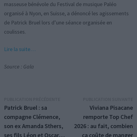
masseuse bénévole du Festival de musique Paléo
organisé à Nyon, en Suisse, a dénoncé les agissements
de Patrick Bruel lors d’une séance organisée en
coulisses.
Lire la suite…
Source : Gala
Navigation
Publication
P
PUBLICATION PRÉCÉDENTE
PUBLICATION SUIVANTE
précédente :
s
Patrick Bruel : sa
Viviana Pisacane
de
compagne Clémence,
remporte Top Chef
l’article
son ex Amanda Sthers,
2026 : au fait, combien
ses fils Léon et Oscar…
ça coûte de manger