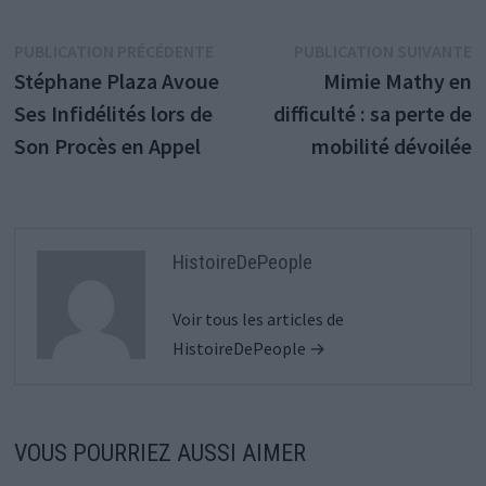
Navigation
Publication
P
PUBLICATION PRÉCÉDENTE
PUBLICATION SUIVANTE
précédente :
s
Stéphane Plaza Avoue
Mimie Mathy en
de
Ses Infidélités lors de
difficulté : sa perte de
l’article
Son Procès en Appel
mobilité dévoilée
HistoireDePeople
Voir tous les articles de
HistoireDePeople →
VOUS POURRIEZ AUSSI AIMER