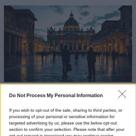
Charles III et Camilla au Vatican : une visite historique
Do Not Process My Personal Information
et inattendue
23 octobre 2025
If you wish to opt-out of the sale, sharing to third parties, or
processing of your personal or sensitive information for
targeted advertising by us, please use the below opt-out
section to confirm your selection. Please note that after your
opt-out request is processed you may continue seeing