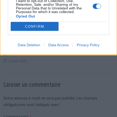
I want to opt-out of Collection, Use,
Retention, Sale, and/or Sharing of my
Personal Data that Is Unrelated with the
Purposes for which it was collected.
Opted Out
CONFIRM
Data Deletion
Data Access
Privacy Policy
La princesse Mette-Marit sauve sa vie avec une
greffe de poumons
18 juin 2026
Laisser un commentaire
Votre adresse e-mail ne sera pas publiée.
Les champs
obligatoires sont indiqués avec
*
COMMENTAIRE
*