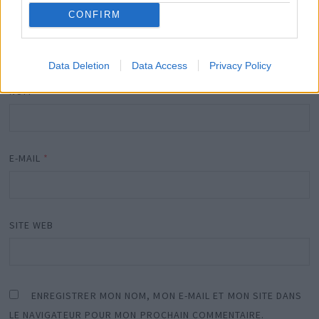
CONFIRM
Data Deletion
Data Access
Privacy Policy
NOM
*
E-MAIL
*
SITE WEB
ENREGISTRER MON NOM, MON E-MAIL ET MON SITE DANS
LE NAVIGATEUR POUR MON PROCHAIN COMMENTAIRE.