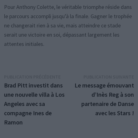
Pour Anthony Colette, le véritable triomphe réside dans
le parcours accompli jusqu’à la finale. Gagner le trophée
ne changerait rien à sa vie, mais atteindre ce stade
serait une victoire en soi, dépassant largement les
attentes initiales.
Navigation
Publication
P
PUBLICATION PRÉCÉDENTE
PUBLICATION SUIVANTE
précédente :
s
Brad Pitt investit dans
Le message émouvant
de
une nouvelle villa à Los
d’Inès Reg à son
l’article
Angeles avec sa
partenaire de Danse
compagne Ines de
avec les Stars !
Ramon