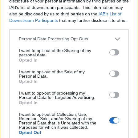
disclosure of your personal information by third parties on the
Découverte : Qui était le mystérieux mari de Chantal
IAB’s list of downstream participants. This information may
Nobel
also be disclosed by us to third parties on the
IAB’s List of
Downstream Participants
that may further disclose it to other
5 mai 2026
third parties.
Personal Data Processing Opt Outs
Laisser un commentaire
I want to opt-out of the Sharing of my
personal data.
Opted In
Votre adresse e-mail ne sera pas publiée.
Les champs
I want to opt-out of the Sale of my
obligatoires sont indiqués avec
*
Personal Data.
Opted In
COMMENTAIRE
*
I want to opt-out of processing my
Personal Data for Targeted Advertising.
Opted In
I want to opt-out of Collection, Use,
Retention, Sale, and/or Sharing of my
Personal Data that Is Unrelated with the
Purposes for which it was collected.
Opted Out