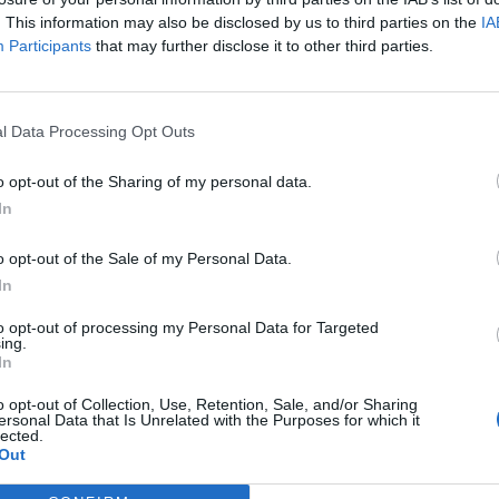
. This information may also be disclosed by us to third parties on the
IA
aitant protéger la sélection nationale des turbulences
Participants
that may further disclose it to other third parties.
ion, »
a-t-il constaté.
« Je préfère protéger mon équipe e
l Data Processing Opt Outs
o opt-out of the Sharing of my personal data.
In
o opt-out of the Sale of my Personal Data.
In
« J’ai toujours rêvé de jouer pour ce club. Je suis
er cette nouvelle aventure, qui durera au moins cinq
to opt-out of processing my Personal Data for Targeted
ing.
ransfert possible, notamment le président Florentino Pérez, 
In
o opt-out of Collection, Use, Retention, Sale, and/or Sharing
ersonal Data that Is Unrelated with the Purposes for which it
lected.
Out