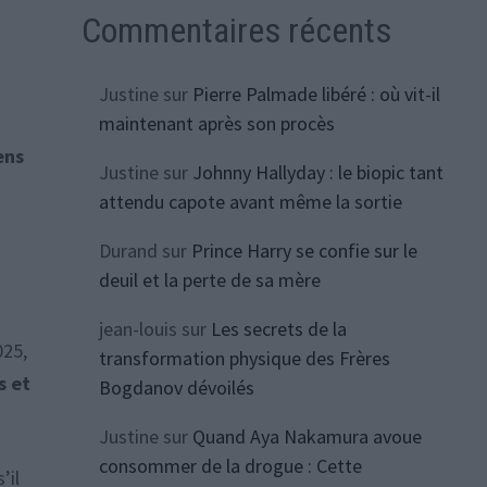
Commentaires récents
Justine
sur
Pierre Palmade libéré : où vit-il
maintenant après son procès
ens
Justine
sur
Johnny Hallyday : le biopic tant
attendu capote avant même la sortie
Durand
sur
Prince Harry se confie sur le
deuil et la perte de sa mère
jean-louis
sur
Les secrets de la
025,
transformation physique des Frères
s et
Bogdanov dévoilés
Justine
sur
Quand Aya Nakamura avoue
consommer de la drogue : Cette
’il