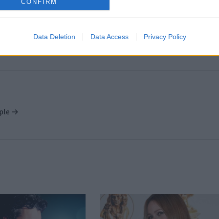
CONFIRM
PUBLICATION SUI
ntre
Carla Bruni se confie sur son combat cont
Cancer du 
Data Deletion
Data Access
Privacy Policy
ople →