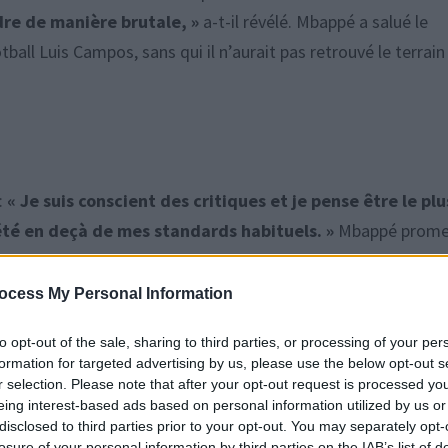
dre de manière brutale, »
a-t-il révélé. Mbappé a salué le
tball Luis Campos, sans qui il n’aurait pas retrouvé le terrain 
:
« Je suis conscient des critiques et je pense être le plu
 été en deçà de mes standards habituels. »
Mbappé prome
ocess My Personal Information
to opt-out of the sale, sharing to third parties, or processing of your per
formation for targeted advertising by us, please use the below opt-out s
r selection. Please note that after your opt-out request is processed y
eing interest-based ads based on personal information utilized by us or
disclosed to third parties prior to your opt-out. You may separately opt-
Mbappé une source de soulagement. Il a cependant choisi de
losure of your personal information by third parties on the IAB’s list of